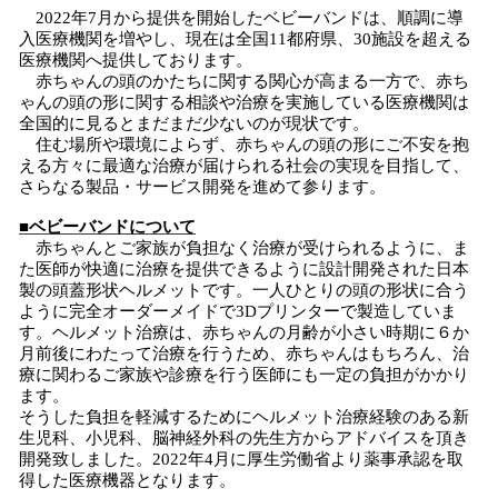
2022年7月から提供を開始したベビーバンドは、順調に導
入医療機関を増やし、現在は全国11都府県、30施設を超える
医療機関へ提供しております。
赤ちゃんの頭のかたちに関する関心が高まる一方で、赤ち
ゃんの頭の形に関する相談や治療を実施している医療機関は
全国的に見るとまだまだ少ないのが現状です。
住む場所や環境によらず、赤ちゃんの頭の形にご不安を抱
える方々に最適な治療が届けられる社会の実現を目指して、
さらなる製品・サービス開発を進めて参ります。
■ベビーバンドについて
赤ちゃんとご家族が負担なく治療が受けられるように、ま
た医師が快適に治療を提供できるように設計開発された日本
製の頭蓋形状ヘルメットです。一人ひとりの頭の形状に合う
ように完全オーダーメイドで3Dプリンターで製造していま
す。ヘルメット治療は、赤ちゃんの月齢が小さい時期に６か
月前後にわたって治療を行うため、赤ちゃんはもちろん、治
療に関わるご家族や診療を行う医師にも一定の負担がかかり
ます。
そうした負担を軽減するためにヘルメット治療経験のある新
生児科、小児科、脳神経外科の先生方からアドバイスを頂き
開発致しました。2022年4月に厚生労働省より薬事承認を取
得した医療機器となります。