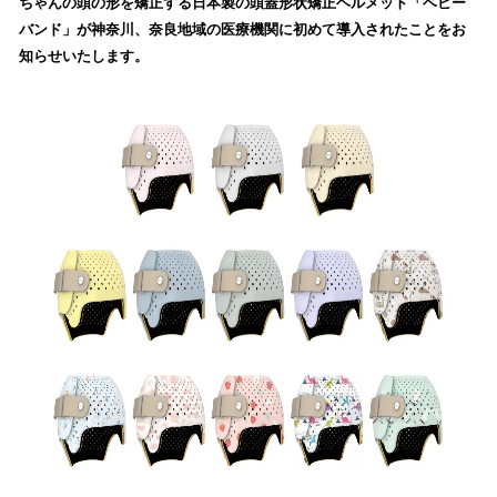
数
ちゃんの頭の形を矯正する日本製の頭蓋形状矯正ヘルメット「ベビー
を
バンド」が神奈川、奈良地域の医療機関に初めて導入されたことをお
読
知らせいたします。
み
込
み
中
で
す