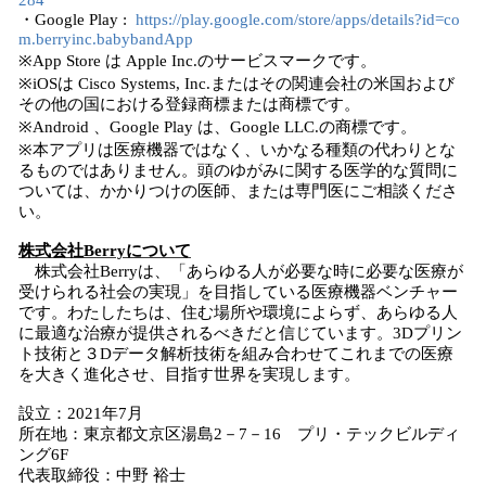
284
・Google Play :
https://play.google.com/store/apps/details?id=co
m.berryinc.babybandApp
※App Store は Apple Inc.のサービスマークです。
※iOSは Cisco Systems, Inc.またはその関連会社の米国および
その他の国における登録商標または商標です。
※Android 、Google Play は、Google LLC.の商標です。
※本アプリは医療機器ではなく、いかなる種類の代わりとな
るものではありません。頭のゆがみに関する医学的な質問に
ついては、かかりつけの医師、または専門医にご相談くださ
い。
株式会社Berryについて
株式会社Berryは、「あらゆる人が必要な時に必要な医療が
受けられる社会の実現」を目指している医療機器ベンチャー
です。わたしたちは、住む場所や環境によらず、あらゆる人
に最適な治療が提供されるべきだと信じています。3Dプリン
ト技術と３Dデータ解析技術を組み合わせてこれまでの医療
を大きく進化させ、目指す世界を実現します。
設立：2021年7月
所在地：東京都文京区湯島2－7－16 プリ・テックビルディ
ング6F
代表取締役：中野 裕士