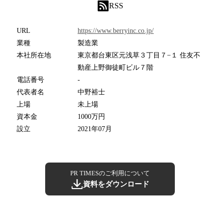
RSS
URL
https://www.berryinc.co.jp/
業種
製造業
本社所在地
東京都台東区元浅草３丁目７−１ 住友不
動産上野御徒町ビル７階
電話番号
-
代表者名
中野裕士
上場
未上場
資本金
1000万円
設立
2021年07月
PR TIMESのご利用について
資料をダウンロード