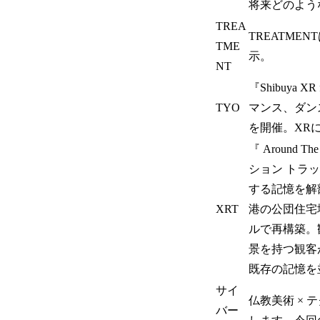
将来どのよう
TREA
TREATM
TME
示。
NT
『Shibuya
TYO
マンス、ダン
を開催。XR
『 Aroun
ション トラ
する記憶を解
XRT
港の公団住宅
ルで再構築。
景を持つ観客
既存の記憶を
サイ
仏教美術 ×
バー