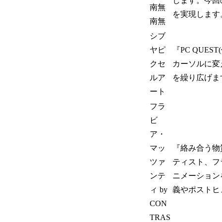
します。今回
南無
を実現します
南無
シブ
ヤピ
『PC QUE
クセ
カーソルに変
ルア
を繰り広げま
ート
フラ
ビ
ア・
マッ
『絡み合う物
ツァ
ティスト、フ
ンテ
ニメーション
ィ by
義やポストヒ
CON
TRAS