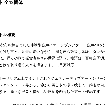
 全12団体
トル/概要
s(仮)』都市を舞台とした体験型音声イマーシブシアター。音声AR
く独り言と、足音に沿いながら、街を自ら散策し体験。ダンサ
れ、踊りや歌で鑑賞者をその世界に誘う。物語は、百軒店周辺
と彼を取り巻く人々を描きます。（日英対応）
eys』イーサリアム上でミントされたジェネレーティブアートシリ
ファンタジー世界から、静かな美しさの浮世絵まで、誰もが自
きる、新たな発見と懐かしい感覚を融合したアート作品です。