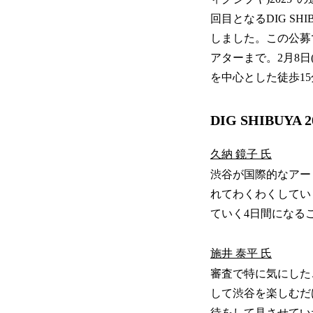
回目となるDIG S
しました。この公募
アターまで。2月8日(
を中心とした徒歩1
DIG SHIBUY
久納 鏡子 氏
渋谷が国際的なアー
れてわくわくしてい
ていく4日間になる
施井 泰平 氏
審査で特に気にした
して渋谷を楽しむだ
待をして見させてい