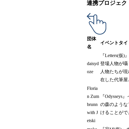
連携プロジェクト
団体
イベントタイ
名
『Letter
daisyd
登場人物が囁
oze
人物たちが現
在した代筆屋
Floria
n Zum
『Odyss
brunn
の森のような
with J
けることがで
etski