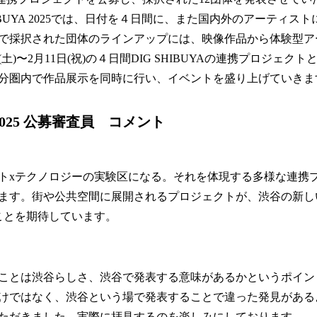
HIBUYA 2025では、日付を４日間に、また国内外のアーティス
で採択された団体のラインアップには、映像作品から体験型ア
土)〜2月11日(祝)の４日間DIG SHIBUYAの連携プロジェク
5分圏内で作品展示を同時に行い、イベントを盛り上げていきま
A 2025 公募審査員 コメント
トxテクノロジーの実験区になる。それを体現する多様な連携
ます。街や公共空間に展開されるプロジェクトが、渋谷の新し
ことを期待しています。
ことは渋谷らしさ、渋谷で発表する意味があるかというポイン
けではなく、渋谷という場で発表することで違った発見がある
ただきました。実際に拝見するのを楽しみにしております。