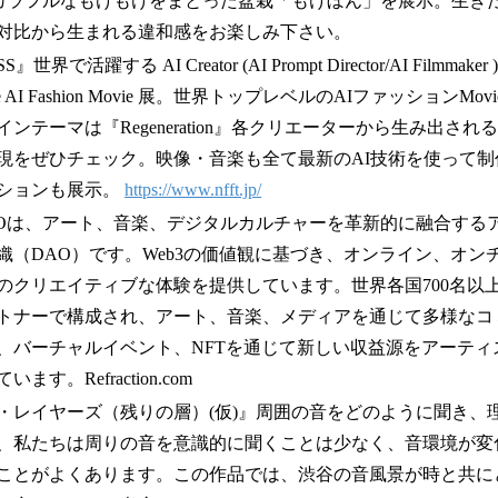
』カラフルなもけもけをまとった盆栽「もけぼん」を展示。生き
対比から生まれる違和感をお楽しみ下さい。
SS』世界で活躍する AI Creator (AI Prompt Director/AI Filmm
ive AI Fashion Movie 展。世界トップレベルのAIファッションM
ンテーマは『Regeneration』各クリエーターから生み出され
現をぜひチェック。映像・音楽も全て最新のAI技術を使って
ションも展示。
https://www.nfft.jp/
ion DAOは、アート、音楽、デジタルカルチャーを革新的に融合す
織（DAO）です。Web3の価値観に基づき、オンライン、オン
のクリエイティブな体験を提供しています。世界各国700名以
トナーで構成され、アート、音楽、メディアを通じて多様なコ
、バーチャルイベント、NFTを通じて新しい収益源をアーティ
す。Refraction.com
・レイヤーズ（残りの層）(仮)』周囲の音をどのように聞き、
、私たちは周りの音を意識的に聞くことは少なく、音環境が変
ことがよくあります。この作品では、渋谷の音風景が時と共に