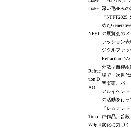
moke
『寂び(仮)
moke
深い毛並みの
『NFFT2025_
めたGenerat
NFFT
の展覧会のメイ
ァッション表
ジタルファッ
Refract
分散型自律組
Refrac
場で、次世代
tion D
音楽家、パー
AO
アルイベント
の活動を行っていま
『レムナント
Timo
声作品。普段
Wright
変化に気づく