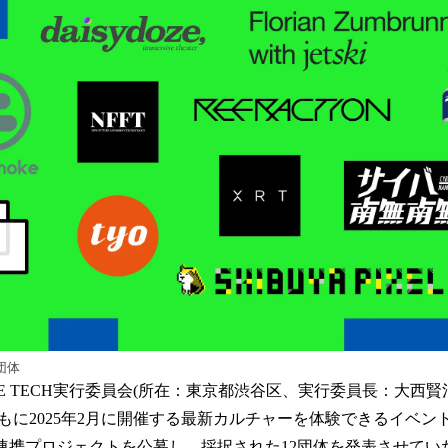
読
み
込
み
中
で
す
携団体
ATIVE TECH実行委員会(所在：東京都渋谷区、実行委員長：大
に2025年2月に開催する最新カルチャーを体験できるイベント“DI
”の連携プロジェクトを公募し、採択された12団体を発表させて