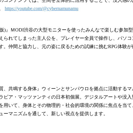
のコンテンツでは、空間を立体的に活用することで、没入感の
。
https://youtube.com/@cybernamunamu
ST(仮)』ＭODI渋谷の大型モニターを使ったみんなで楽しむ参
えられてしまった主人公を、プレイヤー全員で操作し、パソコ
す。仲間と協力し、元の姿に戻るための試練に挑むRPG体験が
質、共鳴する身体』ウィーンとサンパウロを拠点に活動するマ
ラビア・マッツァンティの日本初個展。デジタルアートや没入
を用いて、身体とその物理的・社会的環境の関係に焦点を当て
ューマニズムを通して、新しい視点を提供します。