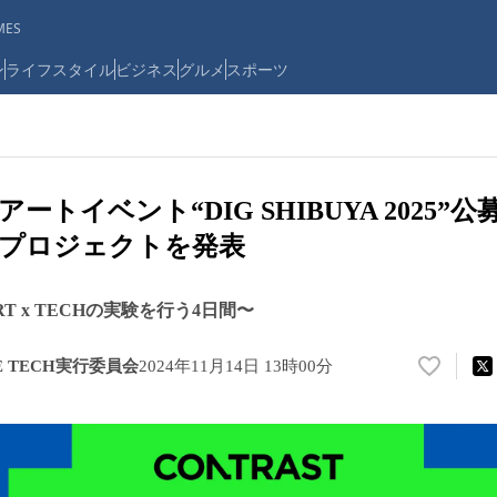
ES
ン
ライフスタイル
ビジネス
グルメ
スポーツ
ートイベント“DIG SHIBUYA 2025”
携プロジェクトを発表
T x TECHの実験を行う4日間〜
VE TECH実行委員会
2024年11月14日 13時00分
い
い
ね
！
数
を