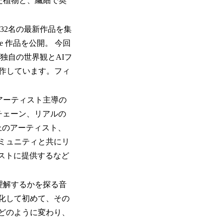
た植物と、繊細で奥
aker )32名の最新作品を集
ovie 作品を公開。 今回
る独自の世界観とAIフ
制作しています。フィ
るアーティスト主導の
チェーン、リアルの
上のアーティスト、
ミュニティと共にリ
ストに提供するなど
理解するかを探る音
化して初めて、その
どのように変わり、