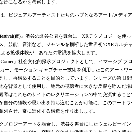
な音になるかを考察します。
ENTは、ビジュアルアーティストたちのハブとなるアート/メディ
 XR festival(仮)』渋谷の北谷公園を舞台に、XRテクノロジー
ス、芸能、音楽など、ジャンルを横断した世界初のXRカルチ
による拡張体験が、あなたの常識を拡大します。
d The Corner』社会文化的探求プロジェクトとして、イマーシブ
ッカー、モーション キャプチャー技術を利用したこのアートワ
剖し、再構築することを目的としています。シリーズの第 1段階
地を背景として使用し、地元の視聴者に大きな反響を呼んだ場
観客はこれらのサイトのレクリエーションの中で交流すること
が自分の経験や思い出を持ち込むことが可能に。このアートワ
並列させ、常に進化する構造を作り出します。
 テクノロジーアートを融合し、渋谷を舞台にしたウェルビーイ