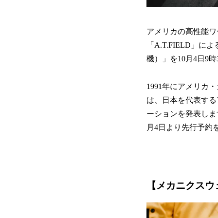
アメリカの高性能ワ
「A.T.FIELD」に
機）」を10月4日9
1991年にアメリ
は、日本を代表するア
ーションを発表します
月4日より先行予約
【
メカニクスウ