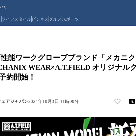
ES
ン
ライフスタイル
ビジネス
グルメ
スポーツ
高性能ワークグローブブランド「メカニク
HANIX WEAR×A.T.FIELD オリジナ
予約開始！
ウェアジャパン
2024年10月3日 11時00分
い
い
ね
！
数