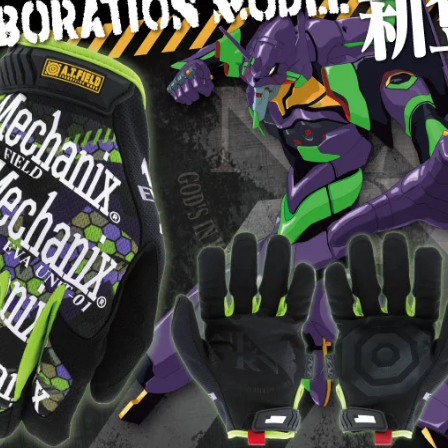
を
読
み
込
み
中
で
す