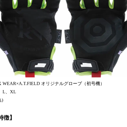
X WEAR×A.T.FIELD オリジナルグローブ（初号機）
、L、XL
)
特徴
】