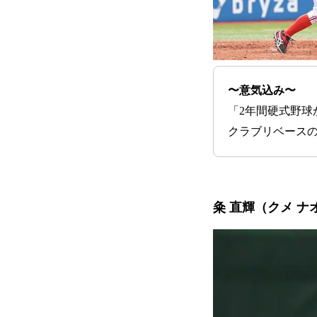
〜意気込み〜
「2年間硬式野
クラブリベース
粂 直輝（クメ ナ