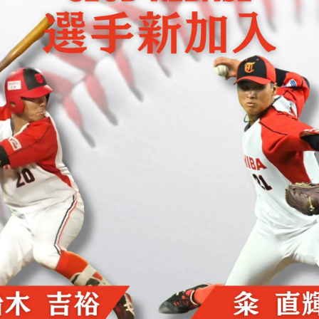
数
を
読
み
込
み
中
で
す