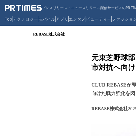
プレスリリース・ニュースリリース配信サービスのPR TIM
Top
テクノロジー
モバイル
アプリ
エンタメ
ビューティー
ファッショ
REBASE株式会社
元東芝野球部
市対抗へ向け
CLUB REBA
向けた戦力強化を図
REBASE株式会社
20