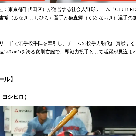
（本社：東京都千代田区）が運営する社会人野球チーム「CLUB RE
吉裕（ふなき よしひろ）選手と粂直輝（くめ なおき）選手の
リードで若手投手陣を牽引し、チームの投手力強化に貢献する
速149km/hを誇る変則右腕で、即戦力投手として活躍が見込ま
ール】
 ヨシヒロ）