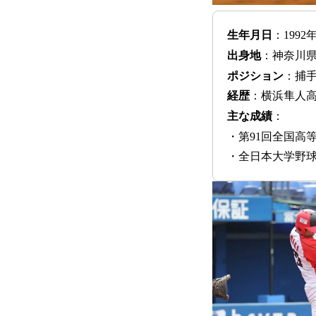
生年月日
：1992
出身地
：神奈川
ポジション
：捕
経歴
：横浜隼人高
主な成績
：
・第91回全国高
・全日本大学野球