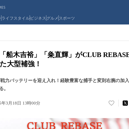
ES
ン
ライフスタイル
ビジネス
グルメ
スポーツ
「船木吉裕」「粂直輝」がCLUB REBAS
た大型補強！
SEが即戦力バッテリーを迎え入れ！経験豊富な捕手と変則右腕の加
る。
25年3月18日 13時00分
い
い
ね
！