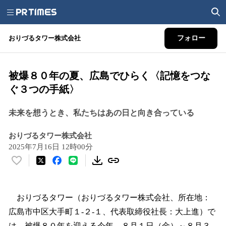
おりづるタワー株式会社
フォロー
被爆８０年の夏、広島でひらく〈記憶をつな
ぐ３つの手紙〉
未来を想うとき、私たちはあの日と向き合っている
おりづるタワー株式会社
2025年7月16日 12時00分
い
い
ね
！
おりづるタワー（おりづるタワー株式会社、所在地：
数
広島市中区大手町１-２-１、代表取締役社長：大上進）で
を
は、被爆８０年を迎える今年、８月１日（金）～８月３