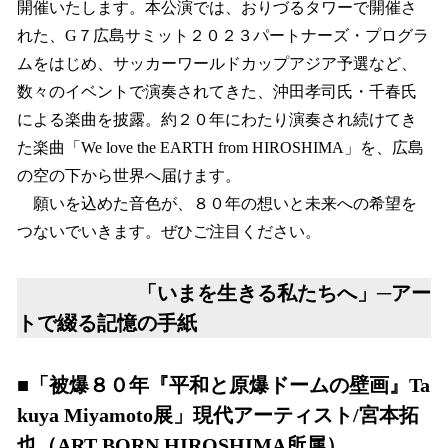
開催いたします。本公演では、おりづるタワーで開催さ
れた、G７広島サミット２０２３パートナーズ・プログラ
ムをはじめ、サッカーワールドカップアジア予選など、
数々のイベントで演奏されてきた、沖田孝司氏・千春氏
による楽曲を披露。約２０年にわたり演奏され続けてき
た楽曲「We love the EARTH from HIROSHIMA」を、広島
の空の下から世界へ届けます。
願いを込めた音色が、８０年の想いと未来への希望を
つないでいきます。ぜひご注目ください。
「いまを生きる私たちへ」─アー
トで綴る記憶の手紙
■「被爆８０年『平和と原爆ドームの壁画』Ta
kuya Miyamoto展」現代アーティスト/宮本拓
也（ART BORN HIROSHIMA所属）