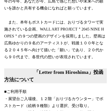
年の今年、あなたが今、広島で感じた想いや未来への願
いを誰かと共有する機会になればと願っています。
また、本年もポストカードには、おりづるタワーで実
施されている企画、WALL ART PROJECT＂2045 NINE H
OPES＂の９つの壁画のデザインを採用しました。壁画は
広島ゆかりの９名のアーティストが、戦後１００年とな
る２０４５年へ向けて描いた「願い」であり、２０代か
ら９０代まで、各世代の想いが表現されています。
「Letter from Hiroshima」投函
方法について
■ご利用手順
・展望台ご入場後、１２階「おりづるカウンター」でポ
ストカード（絵柄９種類）より選択、受け取り。