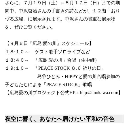
さらに、７月１９日（土）～８月１７日（日）までの期
間中、中沢啓治さんの手書きの詩などが、１２階「おり
づる広場」に展示されます。中沢さんの貴重な展示物
を、ぜひご覧ください。
【８月６日「広島 愛の川」スケジュール】
１８:１０～ ゲスト歌手ソロライブなど
１８:４０～ 「広島 愛の川」合唱（生中継）
１９:１０～ 「PEACE STOCK ８.６ 祈りの日」
島谷ひとみ・HIPPYと愛の川合唱参加の
子どもたちによる「PEACE STOCK」歌唱
【広島愛の川プロジェクト公式HP：http://ainokawa.com/】
夜空に響く、あなたへ届けたい平和の音色