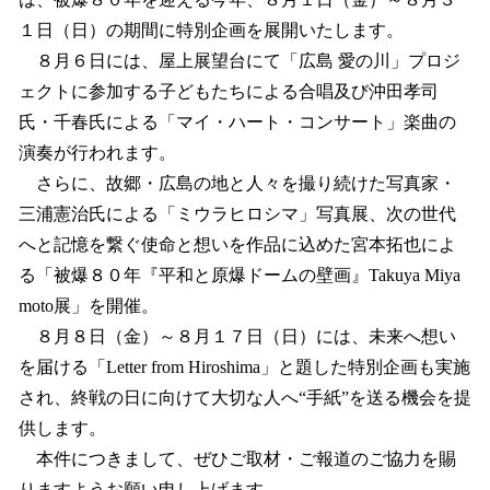
読
み
１日（日）の期間に特別企画を展開いたします。
込
８月６日には、屋上展望台にて「広島 愛の川」プロジ
み
ェクトに参加する子どもたちによる合唱及び沖田孝司
中
で
氏・千春氏による「マイ・ハート・コンサート」楽曲の
す
演奏が行われます。
さらに、故郷・広島の地と人々を撮り続けた写真家・
三浦憲治氏による「ミウラヒロシマ」写真展、次の世代
へと記憶を繋ぐ使命と想いを作品に込めた宮本拓也によ
る「被爆８０年『平和と原爆ドームの壁画』Takuya Miya
moto展」を開催。
８月８日（金）～８月１７日（日）には、未来へ想い
を届ける「Letter from Hiroshima」と題した特別企画も実施
され、終戦の日に向けて大切な人へ“手紙”を送る機会を提
供します。
本件につきまして、ぜひご取材・ご報道のご協力を賜
りますようお願い申し上げます。