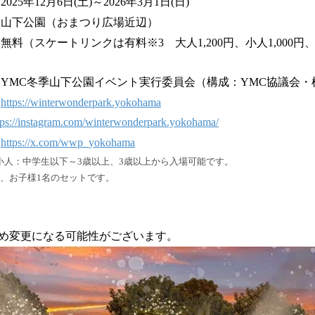
12月6日(土)～2026年3月1日(日)
下公園（おまつり広場近辺）
ートリンクは有料※3 大人1,200円、小人1,000円、親
季山下公園イベント実行委員会（構成：YMC協議会・横
：
https://winterwonderpark.yokohama
tps://instagram.com/winterwonderpark.yokohama/
：
https://x.com/wwp_yokohama
、小人：中学生以下～3歳以上、3歳以上から入場可能です。
名、お子様1名のセットです。
め変更になる可能性がございます。