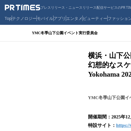
プレスリリース・ニュースリリース配信サービスのPR TIM
Top
テクノロジー
モバイル
アプリ
エンタメ
ビューティー
ファッショ
YMC冬季山下公園イベント実行委員会
横浜・山下公園
幻想的なスケー
Yokohama 20
YMC冬季山下公園イ
開催期間：2025年12
特設サイト：
https: