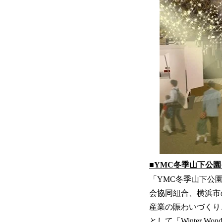
■YMC冬季山下公
「YMC冬季山下公
会協同組合、横浜市
産業の賑わいづくり
として「Winter W