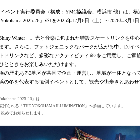
を
読
イベント実行委員会（構成：YMC協議会、横浜市 他）は、横
み
込
 Park Yokohama 2025-26」※1を2025年12月6日（土）～2026
み
中
iny Winter」。光と音楽に包まれた特設スケートリンクを
で
す
ます。さらに、フォトジェニックなパークが広がる中、DJイ
トドリンクなど、多彩なアクティビティ※2をご用意し、ご家
ひとときをお楽しみいただけます。
の歴史ある3地区が共同で企画・運営し、地域が一体となっ
浜の冬を代表する恒例イベントとして、観光や街歩きとあわせ
k Yokohama 2025-26」は、
る「THE YOKOHAMA ILLUMINATION」へ参画しています。
、改めてお知らせします。