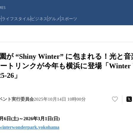
ES
ン
ライフスタイル
ビジネス
グルメ
スポーツ
が “Shiny Winter” に包まれる！光
トリンクが今年も横浜に登場「Winter Won
25-26」
ベント実行委員会
2025年10月14日 10時00分
い
い
ね
月6日(土)～2026年3月1日(日)
！
数
//winterwonderpark.yokohama