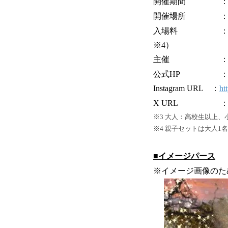
開催期間 ：2025年
開催場所 ：山
入場料 ：無料（スケ
※4）
主催 ：YMC冬
公式HP 
Instagram URL ：
ht
X URL 
※3 大人：高校生以上
※4 親子セットは大人1
■イメージパース
※イメージ画像のた