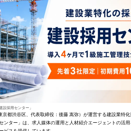
読
み
込
み
中
で
す
建設採用センター」
 fog（東京都渋谷区、代表取締役：後藤 嵩弥）が運営する建設業特
センター」は、求人媒体の運用と人材紹介エージェントの活用
ービスを提供しています。