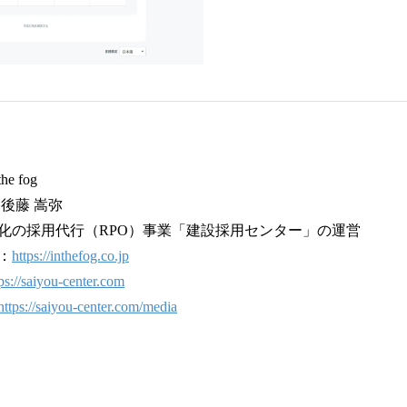
 fog
後藤 嵩弥
化の採用代行（RPO）事業「建設採用センター」の運営
：
https://inthefog.co.jp
ps://saiyou-center.com
https://saiyou-center.com/media