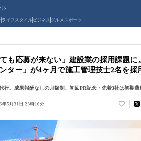
ES
ン
ライフスタイル
ビジネス
グルメ
スポーツ
ても応募が来ない」建設業の採用課題に
ンター」が4ヶ月で施工管理技士2名を採
代行。成果報酬なしの月額制。初回PR記念・先着3社は初期費
26年5月31日 23時16分
い
い
ね
！
数
を