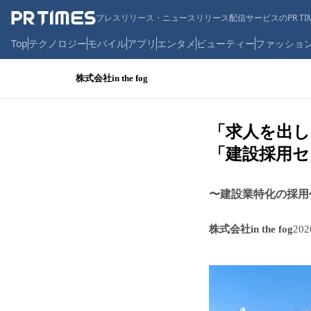
プレスリリース・ニュースリリース配信サービスのPR TIM
Top
テクノロジー
モバイル
アプリ
エンタメ
ビューティー
ファッショ
株式会社in the fog
「求人を出し
「建設採用セ
〜建設業特化の採用
株式会社in the fog
20