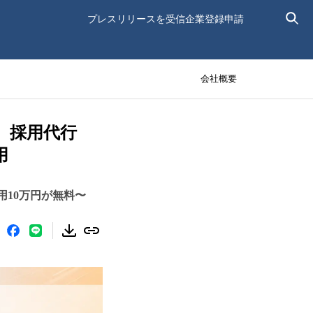
プレスリリースを受信
企業登録申請
会社概要
。採用代行
用
用10万円が無料〜