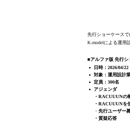
先行ショーケースで
K-modelによる
■アルファ版 先行
日時：2026/04/2
対象：運用設計業
定員：300名
アジェンダ
・RACUUUNの
・RACUUUN
・
先行ユーザー
・質疑応答