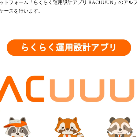
数
ットフォーム「らくらく運用設計アプリ RACUUUN」のアル
を
ケースを行います。
読
み
込
み
中
で
す