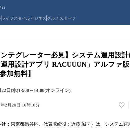
ES
ン
ライフスタイル
ビジネス
グルメ
スポーツ
インテグレーター必見】システム運用設計
運用設計アプリ RACUUUN」アルファ版
参加無料】
2日(水)13:00～14:00(オンライン)
6年2月20日 10時10分
い
い
ね
l（本社：東京都渋谷区、代表取締役：近藤 誠司）は、システム
！