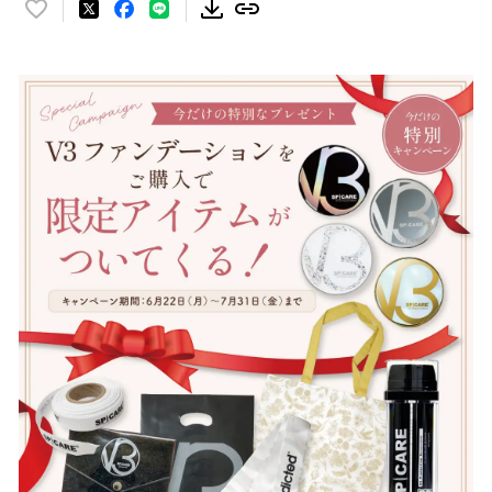
い
い
ね
！
数
を
読
み
込
み
中
で
す