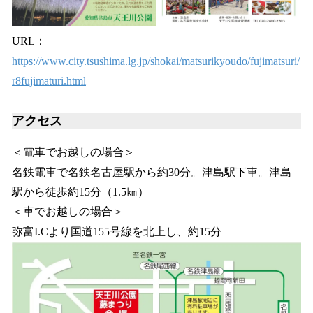
URL：
https://www.city.tsushima.lg.jp/shokai/matsurikyoudo/fujimatsuri/
r8fujimaturi.html
アクセス
＜電車でお越しの場合＞
名鉄電車で名鉄名古屋駅から約30分。津島駅下車。津島
駅から徒歩約15分（1.5㎞）
＜車でお越しの場合＞
弥富I.Cより国道155号線を北上し、約15分