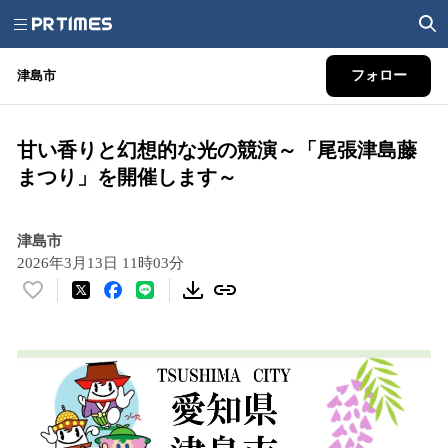
津島市
フォロー
甘い香りと幻想的な光の競演～「尾張津島藤
まつり」を開催します～
津島市
2026年3月13日 11時03分
い
い
ね
！
数
を
読
み