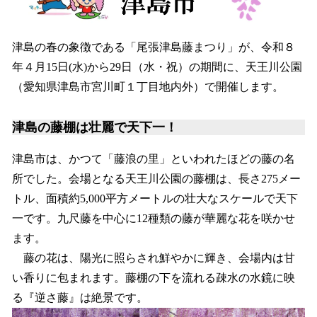
込
み
中
津島の春の象徴である「尾張津島藤まつり」が、令和８
で
年４月15日(水)から29日（水・祝）の期間に、天王川公園
す
（愛知県津島市宮川町１丁目地内外）で開催します。
津島の藤棚は壮麗で天下一！
津島市は、かつて「藤浪の里」といわれたほどの藤の名
所でした。会場となる天王川公園の藤棚は、長さ275メー
トル、面積約5,000平方メートルの壮大なスケールで天下
一です。九尺藤を中心に12種類の藤が華麗な花を咲かせ
ます。
藤の花は、陽光に照らされ鮮やかに輝き、会場内は甘
い香りに包まれます。藤棚の下を流れる疎水の水鏡に映
る『逆さ藤』は絶景です。