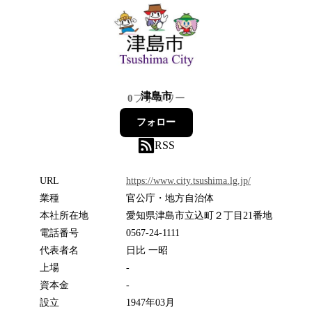
津島市
0
フォロワー
フォロー
RSS
URL
https://www.city.tsushima.lg.jp/
業種
官公庁・地方自治体
本社所在地
愛知県津島市立込町２丁目21番地
電話番号
0567-24-1111
代表者名
日比 一昭
上場
-
資本金
-
設立
1947年03月