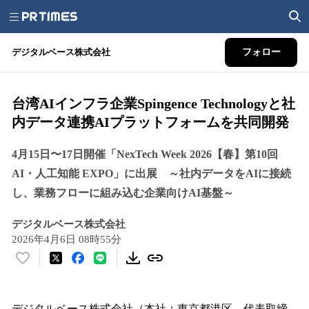
デジタルベース株式会社
フォロー
台湾AIインフラ企業Spingence Technologyと社
内データ連携AIプラットフォームを共同開発
4月15日〜17日開催「NexTech Week 2026【春】第10回
AI・人工知能 EXPO」に出展 ～社内データをAIに接続
し、業務フローに組み込む企業向けAI基盤～
デジタルベース株式会社
2026年4月6日 08時55分
い
い
ね
！
デジタルベース株式会社（本社：東京都港区、代表取締