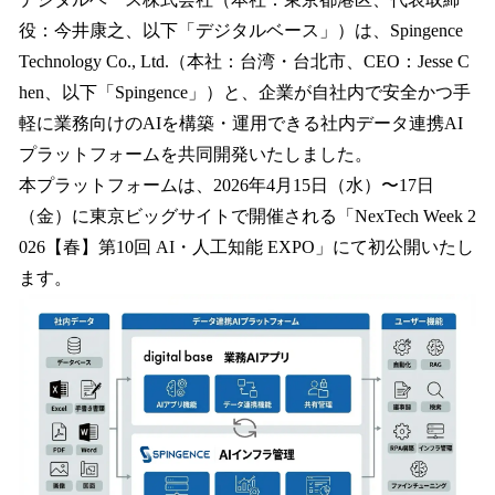
数
役：今井康之、以下「デジタルベース」）は、Spingence
を
Technology Co., Ltd.（本社：台湾・台北市、CEO：Jesse C
読
み
hen、以下「Spingence」）と、企業が自社内で安全かつ手
込
軽に業務向けのAIを構築・運用できる社内データ連携AI
み
プラットフォームを共同開発いたしました。
中
で
本プラットフォームは、2026年4月15日（水）〜17日
す
（金）に東京ビッグサイトで開催される「NexTech Week 2
026【春】第10回 AI・人工知能 EXPO」にて初公開いたし
ます。