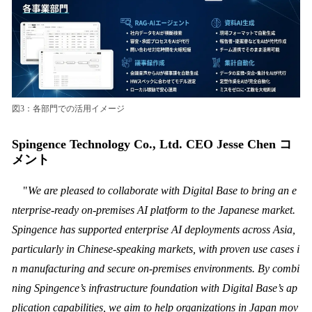
図3：各部門での活用イメージ
Spingence Technology Co., Ltd. CEO Jesse Chen コ
メント
"
We are pleased to collaborate with Digital Base to bring an e
nterprise-ready on-premises AI platform to the Japanese market.
Spingence has supported enterprise AI deployments across Asia,
particularly in Chinese-speaking markets, with proven use cases i
n manufacturing and secure on-premises environments. By combi
ning Spingence’s infrastructure foundation with Digital Base’s ap
plication capabilities, we aim to help organizations in Japan mov