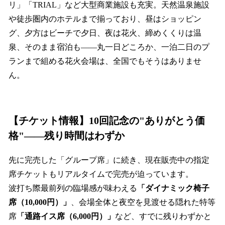
リ」「TRIAL」など大型商業施設も充実。天然温泉施設
や徒歩圏内のホテルまで揃っており、昼はショッピン
グ、夕方はビーチで夕日、夜は花火、締めくくりは温
泉、そのまま宿泊も——丸一日どころか、一泊二日のプ
ランまで組める花火会場は、全国でもそうはありませ
ん。
【チケット情報】10回記念の"ありがとう価
格"——残り時間はわずか
先に完売した「グループ席」に続き、現在販売中の指定
席チケットもリアルタイムで完売が迫っています。
波打ち際最前列の臨場感が味わえる
「ダイナミック椅子
席（10,000円）」
、会場全体と夜空を見渡せる隠れた特等
席
「通路イス席（6,000円）」
など、すでに残りわずかと