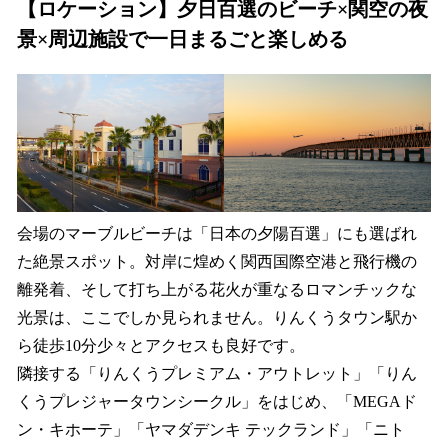
【ロケーション】夕日百選のビーチ×関空の夜
景×周辺施設で一日まるごと楽しめる
会場のマーブルビーチは「日本の夕陽百選」にも選ばれ
た絶景スポット。対岸に煌めく関西国際空港と飛行機の
離発着、そして打ち上がる花火が重なるロマンチックな
光景は、ここでしか見られません。りんくうタウン駅か
ら徒歩10分少々とアクセスも良好です。
隣接する「りんくうプレミアム・アウトレット」「りん
くうプレジャータウンシークル」をはじめ、「MEGAド
ン・キホーテ」「ヤマダデンキ テックランド」「ニト