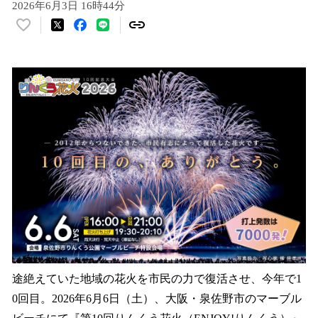
2026年6月3日 16時44分
い
い
ね
！
数
を
読
み
込
み
中
で
す
途絶えていた地域の花火を市民の力で復活させ、今年で1
0回目。2026年6月6日（土）、大阪・泉佐野市のマーブル