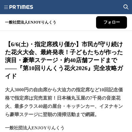
一般社団法人ENJOYりんくう
フォロー
【6/6(土)・指定席残り僅か】市民が守り続け
た花火大会、最終発表！子どもたちが作った
演目・豪華ステージ・約40店舗フードまで
——『第10回りんくう花火2026』完全攻略ガ
イド
大人3000円の自由席から大迫力の指定席など10回記念価
格で指定席は完売直前！日本橋丸玉屋の7千発の音楽花
火、最多クラス40超の屋台・キッチンカー、イヌナキン
ら豪華ステージに翌朝の清掃活動まで網羅。
一般社団法人ENJOYりんくう