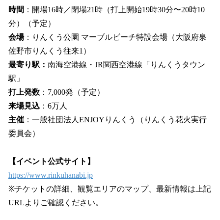
時間
：開場16時／閉場21時（打上開始19時30分〜20時10
分）（予定）
会場
：りんくう公園 マーブルビーチ特設会場（大阪府泉
佐野市りんくう往来1）
最寄り駅：
南海空港線・JR関西空港線「りんくうタウン
駅」
打上発数
：7,000発（予定）
来場見込
：6万人
主催
：一般社団法人ENJOYりんくう（りんくう花火実行
委員会）
【イベント公式サイト】
https://www.rinkuhanabi.jp
※チケットの詳細、観覧エリアのマップ、最新情報は上記
URLよりご確認ください。