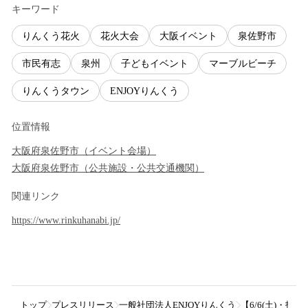
キーワード
りんくう花火
花火大会
大阪イベント
泉佐野市
市民有志
泉州
子どもイベント
マーブルビーチ
りんくうタウン
ENJOYりんくう
位置情報
大阪府
泉佐野市
（
イベント会場
）
大阪府
泉佐野市
（
公共施設・公共交通機関
）
関連リンク
https://www.rinkuhanabi.jp/
トップ
プレスリリース
一般社団法人ENJOYりんくう
【6/6(土)・