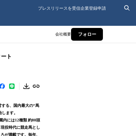
プレスリリースを受信
企業登録申請
会社概要
フォロー
タート
営する、国内最大の“馬
始します。
内には12種類 約80頭
。現役時代に競走馬とし
ころが満載です。毎年、