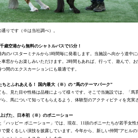
の通りです（※は当社調べ）。
千歳空港から無料のシャトルバスで15分！
港内のバスターミナルから1時間毎に発着します。当施設へ向かう道中に
を車窓からお楽しみいただけます。2時間もあれば、行って、遊んで、お
待つ間のエクスカーションにも最適です。
の馬たちとふれあえる！ 国内最大（※）の “馬のテーマパーク”
ても、見た目や性格は品種によって様々です。そこで当施設では、「馬
がら、馬について知ってもらえるよう、体験型のアクティビティを充実
り上げた、日本初（※）のポニーショー
した「ハッピー ポニーショー」では、現在、11頭のポニーたちが若手女
りで愛くるしい演技を披露しています。今年から、新しい仲間“アヒルの