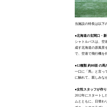
当施設の特長は以下
●北海道の玄関口・新
シャトルバスは、空
成す北海道の原風景
で、空港で飛行機を
●12種類 約80頭 
一口に「馬」と言っ
に触れて、親しみな
●女性スタッフが作
2012年にスタート
ムとともに、日替わ