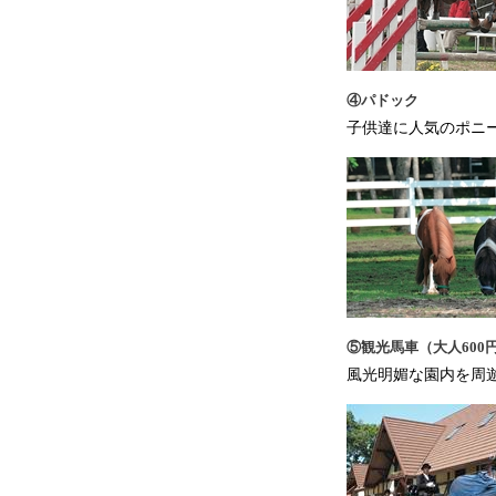
④パドック
子供達に人気のポニ
⑤観光馬車（大人600
風光明媚な園内を周遊