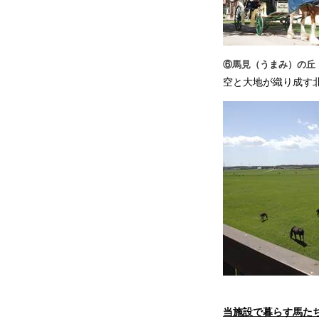
⑥馬見（うまみ）の丘
空と大地が織り成す
当施設で暮らす馬た