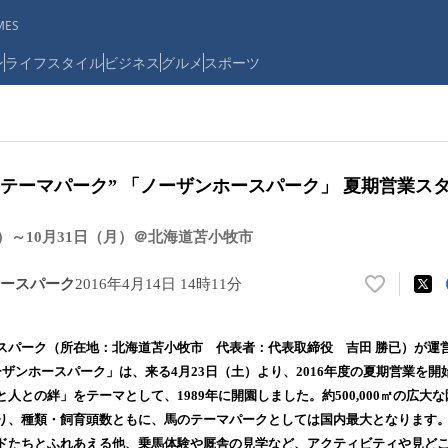
ES
ン
ライフスタイル
ビジネス
グルメ
スポーツ
テーマパーク” 「ノーザンホースパーク」 夏期営業ス
（土）～10月31日（月）＠北海道苫小牧市
ースパーク
2016年4月14日 14時11分
い
い
ね
スパーク（所在地：北海道苫小牧市 代表者：代表取締役 吉田 勝已）が運
！
ザンホースパーク」は、来る4月23日（土）より、2016年度の夏期営業を開
数
人との絆」をテーマとして、1989年に開園しました。約500,000㎡の広大な園
を
読
り、種類・飼育頭数ともに、馬のテーマパークとしては国内最大となります
み
ドたちとふれあえる他、乗馬体験や厩舎の見学など、アクティビティや見ど