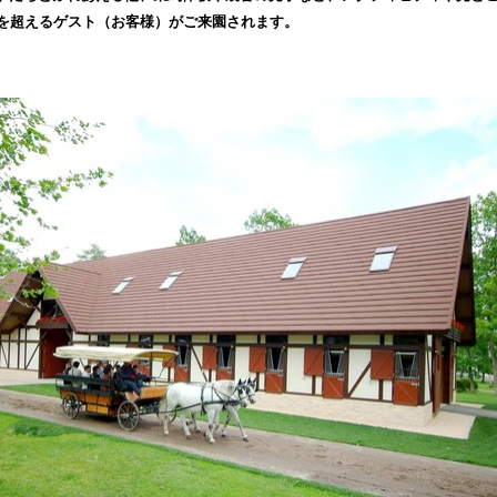
込
人を超えるゲスト（お客様）がご来園されます。
み
中
で
す