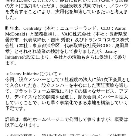
備もほぼ整いましたので、趣旨に賛同いただける様々な業種
の方々に協力をいただき、実証実験を共同で行い、ノウハウ
を共有することにより、実用化を加速していきたいと考えま
した。
昨年来、Centrality（本社：ニュージーランド、CEO：Aaron
McDonald）と業務提携し、VAIO株式会社（本社：長野県安
曇野市、代表取締役：吉田 秀俊）及びトランスコスモス株式
会社（本社：東京都渋谷区、代表取締役社長兼COO：奥田昌
孝）とそれぞれ協業の検討をして参りましたが、Jasmy
Initiativeの設立により、各社との活動もさらに促進して参り
ます。
＜Jasmy Initiativeについて＞
今回、設立メンバーとして10社程度の法人に第1次正会員とし
て入会いただき、設立メンバーを中心にした実証実験を通し
て、プラットフォーム実現に向けての様々なサービス、アプ
リ、デバイスなどの開発を促進し、順次会員メンバーを拡大
していくことで、いち早く事業化できる素地を構築していく
予定です。
詳細は、弊社ホームページ上で公開して参りますが、概要は
以下になります。