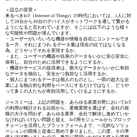
＜設立の背景＞
来るべきIoT（Internet of Things）の時代においては、1人に対
して20台から30台のデバイスがネットワークを通して繋がる
ようになると言われていますが、そこには以下のような様々
な可能性や問題が潜んでいます。
・ユーザーがいろいろな機器や情報を自在にコントールでき
る一方、それにまつわ るデータ量は現在の比ではなくなる
為、どうやってそれを実現するか。
・また、ユーザーの機器や自身のデータをいかに安心安全に
保有し、自分のために活用できるようにするか。
・機器やサービスの提供者は、膨大なデータからいかに有効
なデータを抽出し、安全かつ負担なく活用するか。
・個人にまつわるデータは個人のものとし、一部の超大な企
業による独占的な利用をベースにするだけではなく、どうや
って多くの人たちが有効活用していけるようにするか。
ジャスミーは、上記の問題を、あらゆる産業分野においてIoT
の利用が検討される以前から、業種業態を選ばず、会社の規
模の大小を問わず、あらゆる業界、会社で解決し進めていか
なければいけない問題と捉え、IoT用モジュールからブロック
チェーンを活用したプラットフォームまで、一元的なソリュ
ーションの開発と促進に努めて参りました。この度、その準