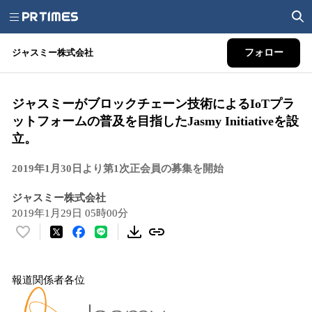
ジャスミー株式会社
フォロー
ジャスミーがブロックチェーン技術によるIoTプラ
ットフォームの普及を目指したJasmy Initiativeを設
立。
2019年1月30日より第1次正会員の募集を開始
ジャスミー株式会社
2019年1月29日 05時00分
い
い
ね
報道関係者各位
！
数
を