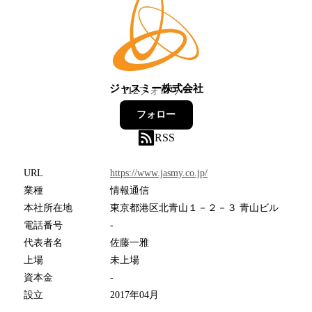
ジャスミー株式会社
112
フォロワー
フォロー
RSS
URL
https://www.jasmy.co.jp/
業種
情報通信
本社所在地
東京都港区北青山１－２－３ 青山ビル
電話番号
-
代表者名
佐藤一雅
上場
未上場
資本金
-
設立
2017年04月