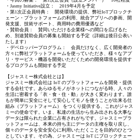
・今回の募集： 第1次正会員（設立メンバー） 10社程度
・Jasmy Initiative設立： 2019年4月を予定
・第1次正会員特典： 開発環境の提供、弊社IoTブロックチ
ェーン・プラットフォームの利用、統合アプリへの参画、開
発支援、技術サポート、商用時の費用優遇など
・賛助会員： 賛同いただける企業様への間口を広げるた
め、別途賛助会員の募集も開始する予定（詳細は後日公表い
たします）
・デベロッパープログラム： 会員だけなく、広く開発者の
方々に弊社プラットフォームを使っていただき、様々なアプ
リ・サービス・機器を開発いただくための開発環境を提供す
るプログラムも開始する予定
【ジャスミー株式会社とは】
ジャスミー株式会社は IoT のプラットフォームを開発・提供
する会社です。あらゆるモノがネットにつながる時、人々の
生活に密着する「衣・食・住・動」が大きく変わります。誰
もが簡単に安全にそして安心してモノを使うことが出来る仕
組み（プラットフォーム） をつくり提供する、これがジャス
ミーの使命です。いま、私達の生活から生み出される大事な
データは限られた企業に占有されがちです。ジャスミープラ
ットフォームは、本来の持ち主にデータの主権を取り戻し、
個々のデータを安全安心に利用いただくことを目的のひとつ
としています。その為、ジャスミーは IoT にブロックチェー