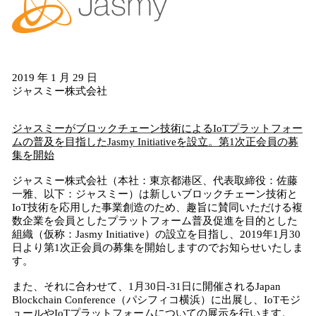
読
み
込
み
中
2019 年 1 月 29 日
で
ジャスミー株式会社
す
ジャスミーが
ブロックチェーン技術によるIoTプラットフォー
ムの普及を目指し
た
Jasmy Initiativeを設立。第1次正会員の募
集
を開始
ジャスミー株式会社（本社：東京都港区、代表取締役：佐藤
一雅、以下：ジャスミー）は新しいブロックチェーン技術と
IoT技術を応用した事業創造のため、趣旨に賛同いただける複
数企業を会員としたプラットフォーム普及促進を目的とした
組織（仮称：Jasmy Initiative）の設立を目指し、2019年1月30
日より第1次正会員の募集を開始しますのでお知らせいたしま
す。
また、それに合わせて、1月30日-31日に開催されるJapan
Blockchain Conference（パシフィコ横浜）に出展し、IoTモジ
ュールやIoTプラットフォームについての展示を行います。