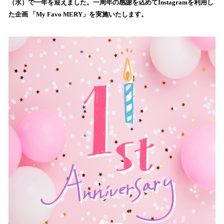
（水）で一年を迎えました。一周年の感謝を込めてInstagramを利用し
読
た企画 「My Favo MERY」を実施いたします。
み
込
み
中
で
す