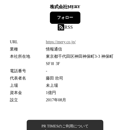
株式会社MERY
14
フォロワー
フォロー
RSS
URL
https://mery.co.jp/
業種
情報通信
本社所在地
東京都千代田区神田神保町3-3 神保町
SFⅢ 3F
電話番号
-
代表者名
藤田 欣司
上場
未上場
資本金
1億円
設立
2017年08月
PR TIMESのご利用について