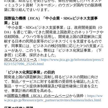
の支援、助言などを受けながら、弊社が開発したバイオステ
ィミュラント資材「スキーポン」のウガンダ国内での販路構
築に取り組んでまいります。
国際協力機構（JICA）「中小企業・SDGsビジネス支援事
業」とは
「中小企業・SDGsビジネス支援事業」は、政府開発援助（O
DA）を通じて築いてきた開発途上国政府とのネットワークや
信頼関係、ノウハウ等を活用し、開発途上国の課題解決に貢
献する日本の民間企業等のビジネスづくりを支援するもので
す。同事業には、ビジネスの検討段階に応じた3つの支援メニ
ューがあり、このうち、弊社は「ビジネス化実証事業」（下
参照）に応募、採択されました。
JICAプレスリリース
：
https://www.jica.go.jp/information/press/2
023/1527096_25245.html
「
ビジネス化実証事業」の目的
開発途上国の課題解決に貢献し得るビジネスの開始に向け
て、製品／サービスに対する顧客の受容性を確認した上で、
製品・サービス提供体制構築及び収益性確保に目途を立た
せ、事業計画の精度を高める。
※
国際協力機構（JICA）のホームページ
から抜粋：
https://ww
w.jica.go.jp/Resource/priv_partner/activities/business/index.html