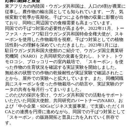
応募の経緯と展望
東アフリカの内陸国・ウガンダ共和国は、人口の8割が農業に
従事し、農作物の輸出国としても知られています。一方、気
候変動で乾季が長期化、干ばつによる作物の収量に影響が出
ており、同時に周辺国での食糧需要も高まっています。
同国での干ばつ対策の必要性が高まる中、2022年11月、トー
ファス・カーフワ駐日ウガンダ共和国特命全権大使が、スキ
ーポンを使用した作物栽培を視察。干ばつ対策としての植物
活性剤への理解を深めていただきました。2023年1月には、
駐日ウガンダ共和国大使館のご紹介で、ウガンダ国立農業研
究機関（NARO）と共同研究の覚書を交わし、トマト、トウ
モロコシ、ブロッコリーの室内栽培で、「スキーポン」を使
った作物の生育状況を確認する実証実験を開始しました。
無給水の状態での作物の乾燥耐性が実証実験で確認されたこ
とから、屋外での実験へと拡大しています。また、同機関職
員にスキーポンを使った作物栽培への助言や、実証実験のデ
ータの共有を毎月行ってまいりました。
このたびの採択を受け、ウガンダ共和国での活動をサポート
いただいた同国大使館、共同研究のパートナーのNARO、お
よび「中小企業・SDGsビジネス支援事業」で支援いただくJI
CAとの連携を円滑に進めながら、同国での干ばつ対策として
「スキーポン」の販路開拓と普及に力を入れていく所存で
す。