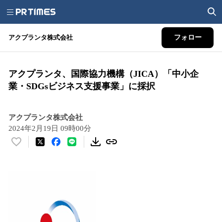
アクプランタ株式会社
フォロー
アクプランタ、国際協力機構（JICA）「中小企
業・SDGsビジネス支援事業」に採択
アクプランタ株式会社
2024年2月19日 09時00分
い
い
ね
！
数
を
読
み