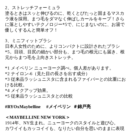
2、ストレッチフォーミュラ
塗るときはスッと伸びるのに、乾くとぴたっと固まるマスカ
ラ液を採用。まつ毛をダマなく伸ばしカールをキープ！さら
に落としやすいテクノロジー*5で、にじまないのに、お湯で
優しくするんと簡単オフ！
3、ミニフィットブラシ
日本人女性のために、よりコンパクトに設計されたブラシ
*5。目頭、目尻の細かい部分も、まつ毛の根元にも届き、根
元からまつ毛を上向きストレッチ。
*1 メイベリン ニューヨーク調べ。個人差があります。
*2 ナイロン-6（見た目の長さを出す成分）
*3 従来品ラッシュニスタに含まれるファイバーとの比重にお
ける比較。
*4 メイクアップ効果。
*5 従来品ラッシュニスタとの比較
#RYOxMaybelline #メイベリン ＃錦戸亮
＜MAYBELLINE NEW YORK＞
1914年、NY生まれ。ニューヨークのスタイルと遊び心。
カワイイもカッコイイも、なりたい自分を思いのままに表現