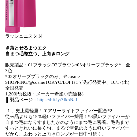
ラッシュニスタ N
＃落とせるまつエク
自まつ毛際立つ、上向きロング
販売製品：01ブラック/02ブラウン/03オリーブブラック* 全
3色
*03オリーブブラックのみ、＠cosme
SHOPPING/@cosmeTOKYO/LOFTにて先行発売中、10/17(土)
全国発売
1,200円(税抜・メーカー希望小売価格)
▌製品ページ：
https://bit.ly/3fkoNcJ
１、史上最軽量！エアリーライトファイバー配合*2
従来品よりも15％軽いファイバー採用！*3黒いファイバーが
自まつ毛になりすましたかのようにまつ毛に密着。毛先まで
すっときれいに長く*4。まるで空気のように軽いファイバー
だから、ふわっと上向きロングが一日中*1続く。