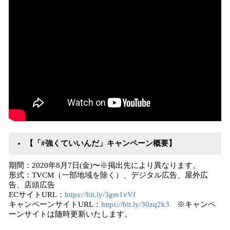
【「#強くていいんだ」キャンペーン概要】
期間：2020年8月7日(金)〜※掲出先により異なります。
形式：TVCM（一部地域を除く）、デジタル広告、屋外広
告、店頭広告
ECサイトURL：
https://bit.ly/3gm1vVf
キャンペーンサイトURL：
https://bit.ly/30zq2k3
※キャンペ
ーンサイトは随時更新いたします。