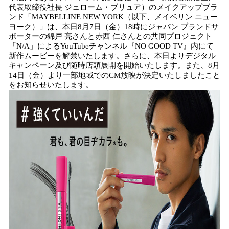
数
代表取締役社長 ジェローム・ブリュア）のメイクアップブラ
を
ンド「MAYBELLINE NEW YORK（以下、メイベリン ニュー
読
ヨーク）」は、本日8月7日（金）18時にジャパン ブランドサ
み
ポーターの錦戸 亮さんと赤西 仁さんとの共同プロジェクト
込
「N/A」によるYouTubeチャンネル『NO GOOD TV』内にて
み
新作ムービーを解禁いたします。さらに、本日よりデジタル
中
キャンペーン及び随時店頭展開を開始いたします。また、8月
で
14日（金）より一部地域でのCM放映が決定いたしましたこと
をお知らせいたします。
す