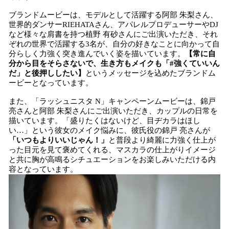
ブランドムービーは、モデルとして活躍する阿部 朱梨さん、
世界的ダンサーRIEHATAさん、アパレルプロデューサーやDJ
など様々な肩書を持つ植野 有砂さんにご出演いただき、それ
ぞれの世界で活躍する3名が、自分の好きなことに向かって自
分らしく力強く突き進んでいく姿を描いています。
【常に自
分から目をそらさないで、生き方もメイクも「#強くていいん
だ」と後押ししたい】
というメッセージを込めたブランドム
ービーとなっています。
また、「ラッシュニスタ N」キャンペーンムービーは、錦戸
亮さんと阿部 朱梨さんにご出演いただき、カップルの日常を
描いています。「盛りたくはないけど、目ヂカラはほし
い…」という彼女のメイク悩みに、彼氏役の錦戸 亮さんが
「いつもよりいいじゃん！」
と普段より綺麗に力強く仕上が
った目元を見て褒めてくれる、マスカラの仕上がりイメージ
と共に胸が高鳴るシチュエーションをお楽しみいただける内
容となっています。