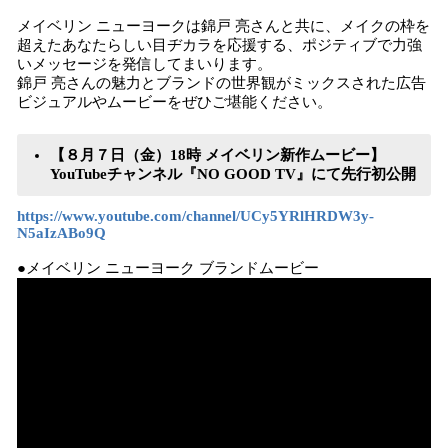
メイベリン ニューヨークは錦戸 亮さんと共に、メイクの枠を
超えたあなたらしい目ヂカラを応援する、ポジティブで力強
いメッセージを発信してまいります。
錦戸 亮さんの魅力とブランドの世界観がミックスされた広告
ビジュアルやムービーをぜひご堪能ください。
【８月７日（金）18時 メイベリン新作ムービー】
YouTubeチャンネル『NO GOOD TV』にて先行初公開
https://www.youtube.com/channel/UCy5YRlHRDW3y-
N5aIzABo9Q
●メイベリン ニューヨーク ブランドムービー