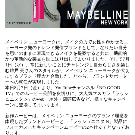
メイベリン ニューヨークは、メイクの力で女性を輝かせるニ
ューヨーク発のトレンド発信ブランドとして、なりたい自分
を思いのままに表現できるメイクを提案すると共に、機能的
かつ革新的な製品を世に送り出してまいりました。そして7月
1日（水）、常に新しいことにチャレンジし自分らしさを楽し
む錦戸 亮さんのスタイルが、メイベリン ニューヨークが大切
にするブランド理念と合致したことから、ブランドサポータ
ーへの就任が実現しました。
本日8月7日（金）より、YouTubeチャンネル『NO GOOD
TV』でのムービー公開を皮切りに、大人気マスカラ「ラッシ
ュニスタ N」のweb・屋外・店頭広告など、様々なキャンペ
ーンに登場してまいります。
新作ムービーは、メイベリン ニューヨークのブランド理念を
体現したブランドムービーと、「ラッシュニスタ N」製品に
フォーカスしたキャンペーンムービーの2本仕立てとなってお
ります。