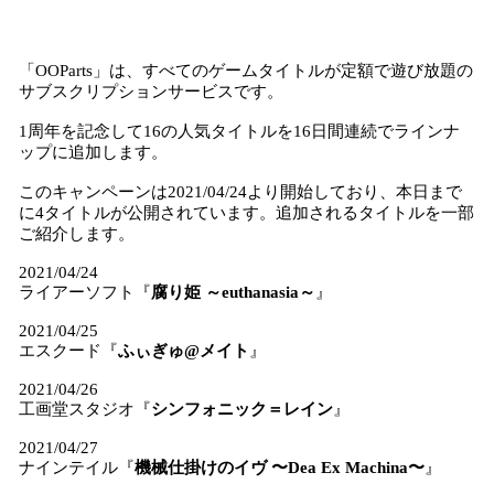
「OOParts」は、すべてのゲームタイトルが定額で遊び放題の
サブスクリプションサービスです。
1周年を記念して16の人気タイトルを16日間連続でラインナ
ップに追加します。
このキャンペーンは2021/04/24より開始しており、本日まで
に4タイトルが公開されています。追加されるタイトルを一部
ご紹介します。
2021/04/24
ライアーソフト『
腐り姫 ～euthanasia～
』
2021/04/25
エスクード『
ふぃぎゅ@メイト
』
2021/04/26
工画堂スタジオ『
シンフォニック＝レイン
』
2021/04/27
ナインテイル『
機械仕掛けのイヴ 〜Dea Ex Machina〜
』