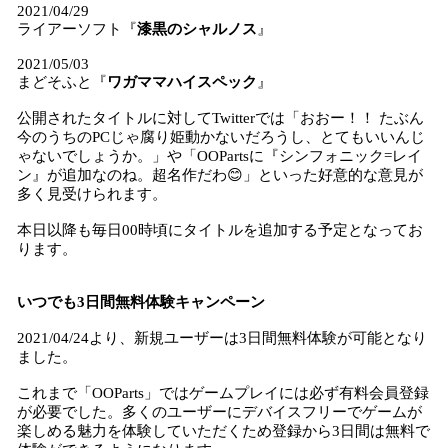
2021/04/29
ライアーソフト『
漆黒のシャルノス
』
2021/05/03
まどそふと『
ワガママハイスペック
』
公開されたタイトルに対してTwitterでは「おおー！！ たぶん
今のうちのPCじゃ腐り姫動かないだろうし、とてもいいんじ
ゃないでしょうか。」や「OOPartsに『シンフォニック=レイ
ン』が追加なのね。超名作だわ😊」といった好意的な意見が
多く見受けられます。
本日以降も毎日00時頃にタイトルを追加する予定となってお
ります。
いつでも3日間無料体験キャンペーン
2021/04/24より、新規ユーザーは3日間無料体験が可能となり
ました。
これまで「OOParts」ではゲームプレイには必ず有料会員登録
が必要でした。多くのユーザーにデバイスフリーでゲームが
楽しめる魅力を体験していただくため登録から3日間は無料で