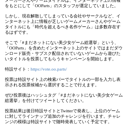
メーカーさんやゲームタイトルは、インターネット上の情報
をもとにして「OOParts」のスタッフが選定していました。
しかし、現在解散してしまっている会社やサークルなど、イ
ンターネット上に情報が乏しいゲームメーカーさんやゲーム
タイトルにも「時代を超えるべき名作ゲーム」は多数存在す
るはずです。
そこで「#まだネットにない美少女ゲーム総選挙」という、
「OOParts」を含めたインターネット上のサイトではまだダウ
ンロード販売・サブスク配信されていないゲームから遊びた
いタイトルを投票してもらうキャンペーンを開始します。
特設サイト：
https://vote.oo.parts/
投票は特設サイト上の検索バーでタイトルの一部を入力し表
示される投票候補から選択することで行えます。
ぜひ投票後はハッシュタグ「#まだネットにない美少女ゲーム
総選挙」を付けてツイートしてください。
投票結果は後日特設サイトとTwitterで発表し、上位のゲーム
に対してラインナップ追加のチャレンジを行います。チャレ
ンジの模様は特設サイトで随時発表していく予定です。