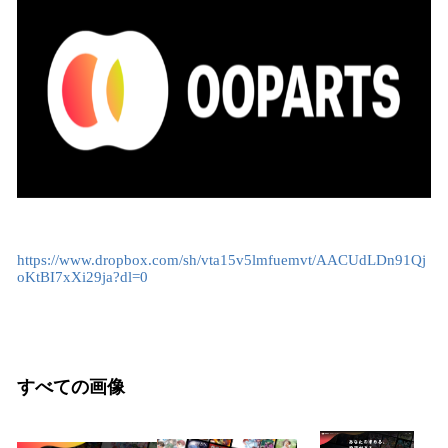
https://www.dropbox.com/sh/vta15v5lmfuemvt/AACUdLDn91Qj
oKtBI7xXi29ja?dl=0
すべての画像