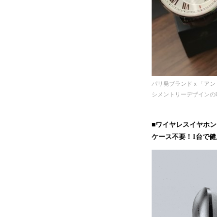
パリ発ブランドｘ「アン
シメントリーデザインの
■ワイヤレスイヤホン「w
ケース不要！1台で