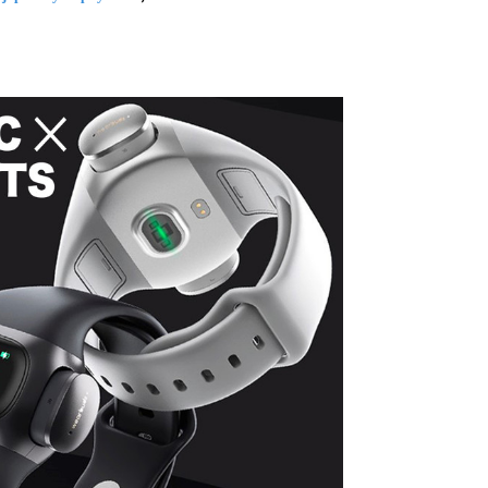
み
込
み
中
で
す