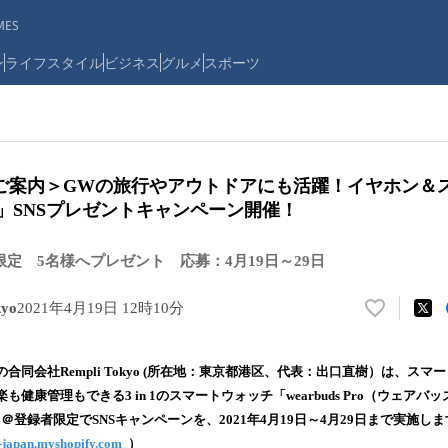
ES
ン
ライフスタイル
ビジネス
グルメ
スポーツ
ご案内＞GWの旅行やアウトドアにも活躍！イヤホン＆
 Pro」SNSプレゼントキャンペーン開催！
限定 5名様へプレゼント 応募：4月19日～29日
yo
2021年4月19日 12時10分
い
い
ね
合同会社Rempli Tokyo (所在地：東京都港区、代表：出口直樹）は、ス
！
健康管理もできる3 in 1のスマートウォッチ「wearbuds Pro（ウェア
数
＠登録者限定でSNSキャンペーンを、2021年4月19日～4月29日まで実施し
を
読
o-japan.myshopify.com
）