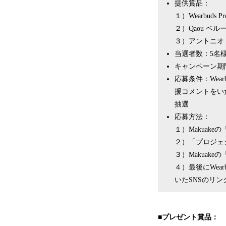
提供賞品：
１）Wearbuds 
２）Qaou ベル
３）アントニオ・
当選者数：5名
キャンペーン期間
応募条件：Wear
援コメントをい
抽選
応募方法：
１）Makuak
２）「プロジェク
３）Makua
４）最後にWea
いたSNSのリ
■プレゼント賞品：