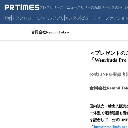
プレスリリース・ニュースリリース配信サービスのPR TIM
Top
テクノロジー
モバイル
アプリ
エンタメ
ビューティー
ファッショ
合同会社Rempli Tokyo
＜プレゼントの
「Wearbuds
公式LINE＠登録者
合同会社Rempli Tok
国内販売・輸出入販売の
一体型で電話通話も音楽も
を記念して、公式LINE
（
https://wearbuds-pr