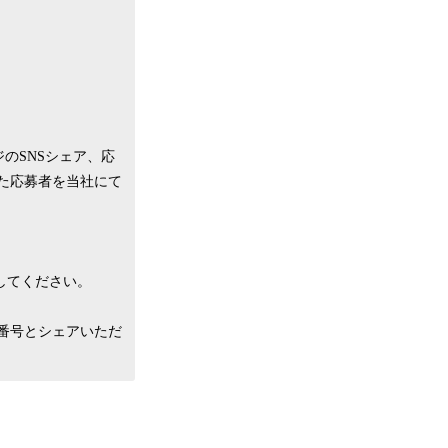
ージのSNSシェア、応
た応募者を当社にて
アしてください。
注文番号とシェアいただ