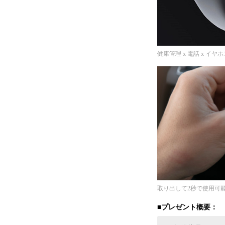
健康管理 x 電話 x イヤホ
取り出して2秒で使用可
■プレゼント概要：