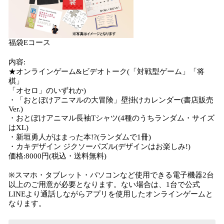
福袋Eコース
内容:
★オンラインゲーム&ビデオトーク(「対戦型ゲーム」「将
棋」
「オセロ」のいずれか)
・「おとぼけアニマルの大冒険」壁掛けカレンダー(書店販売
Ver.)
・おとぼけアニマル長袖Tシャツ(4種のうちランダム・サイズ
はXL)
・新垣勇人がはまった本!?(ランダムで1冊)
・カキデザイン ジクソーパズル(デザインはお楽しみ!)
価格:8000円(税込・送料無料)
※スマホ・タブレット・パソコンなど使用できる電子機器2台
以上のご用意が必要となります。ない場合は、1台で公式
LINEより通話しながらアプリを使用したオンラインゲームと
なります。