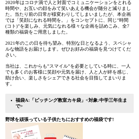
2020年はコロナ渦で人と対面でコミュニケーションをとれる
時間や、お互いの顔をみて笑いあえる機会が随分と減りまし
た。当たり前の日常が様変わりしてしまいましたが、本企画
では「笑顔になれる時間を。」をコンセプトに、同じ”時間
(コト)”を楽しみ、元気になれる様々な企画を詰めこみ、全7
種類の福袋をご用意しました。
2021年のこの日を待ち望み、特別な日となるよう、スペシャ
ルな物語をお届けします。ぜひお好みの福袋を見つけてくだ
さい。
当社は、これからも”スマイル”を必要としている時に、一人
でも多くのお客様に笑顔や元気を届け、人と人が絆を感じ、
助け合い、楽しさをシェアできる社会を目指してまいりま
す。
福袋A:「ピッチング教室カキ袋」<対象:中学三年生ま
で>
​野球を頑張っている子供たちにおすすめの福袋です!