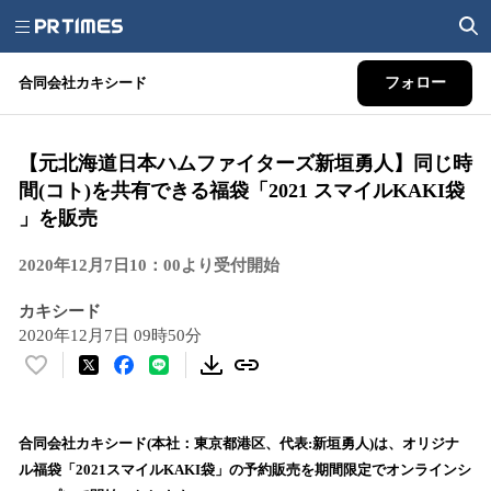
合同会社カキシード
フォロー
【元北海道日本ハムファイターズ新垣勇人】同じ時
間(コト)を共有できる福袋「2021 スマイルKAKI袋
」を販売
2020年12月7日10：00より受付開始
カキシード
2020年12月7日 09時50分
い
い
ね
！
合同会社カキシード(本社：東京都港区、代表:新垣勇人)は、オリジナ
数
ル福袋「2021スマイルKAKI袋」の予約販売を期間限定でオンラインシ
を