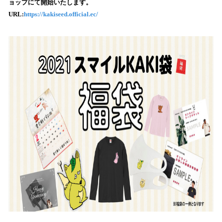
ョップにて開始いたします。
読
URL:
https://kakiseed.official.ec/
み
込
み
中
で
す