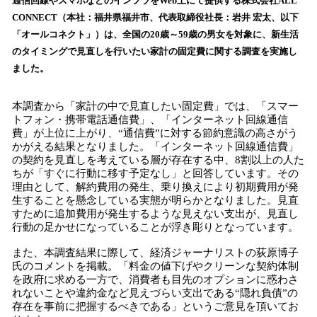
！
通信回線やスマホなどのインフラをWeb上にて提供する株式会社ALL
数
CONNECT（本社：福井県福井市、代表取締役社長：岩井 宏太、以下
を
「オールコネクト」）は、全国の20歳～59歳の男女を対象に、新生活
読
のタイミングで見直しを行いたい家計の固定費に関する調査を実施し
み
ました。
込
み
中
本調査から「家計の中で見直したい固定費」では、「スマー
で
トフォン・携帯電話通信費」、「インターネット回線通信
費」が上位に上がり、“通信費”に対する節約意識の高さがう
す
かがえる結果となりました。「インターネット回線通信費」
の契約を見直しを考えている層が存在する中、8割以上の人た
ちが「すぐに行動に移す予定なし」と回答しています。その
理由として、解約費用の発生、乗り換えにより初期費用が発
生することを懸念している実態が明らかとなりました。見直
すために追加費用が発生するような見えない支出が、見直し
行動の足かせになっていることが浮き彫りとなっています。
また、本調査結果に際して、経済ジャーナリストの荻原博子
氏のコメントを掲載。「料金の値下げやクリーンな契約体制
を政府に求める一方で、消費者も目先のオプションに惑わさ
れないことや違約金など見えづらい支出である“隠れ負債”の
存在を事前に把握するべきである」というご意見を頂いてお