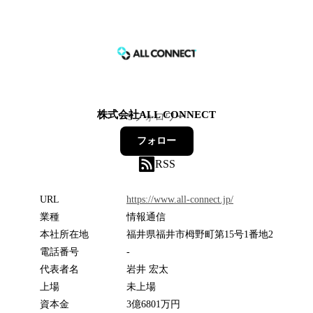
株式会社ALL CONNECT
9
フォロワー
フォロー
RSS
URL
https://www.all-connect.jp/
業種
情報通信
本社所在地
福井県福井市栂野町第15号1番地2
電話番号
-
代表者名
岩井 宏太
上場
未上場
資本金
3億6801万円