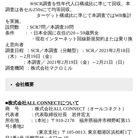
※SCR調査を性年代人口構成比に準じて回収。本
調査は各セル250sにて均等回収。
ターゲット構成比に準じて本調査ではWB集計
を実施。
設問数 ：SCR7問／本調査10問
条件 ：・日本全国に在住の20～59歳男女
・現在インターネット回線新規契約または乗り換
え意向者
調査日程 ：SCR／本調査（分離型）：SCR／2021年2月18日
（木）～2月19日（金）
：本調査／ 2021年2月19日（金）～2月21日（日）
調査機関 ：株式会社マクロミル
会社概要
■
株式会社ALL CONNECTについて
商 号 ：株式会社ALL CONNECT（オールコネクト）
代表者 ：代表取締役社長 岩井宏太
所在地 :（本社）〒910-2178 福井県福井市栂野町第15
号1番地2
（東京支社）〒105-0013. 東京都港区浜松町1丁