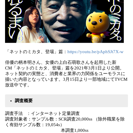
「ネットのミカタ、登場」篇：
https://youtu.be/pAphSJt7X-w
俳優の柄本明さん、女優の上白石萌歌さんを起用した新
CM「ネットのミカタ、登場」篇を2021年3月1日より公開。
ネット契約の実態と、消費者と業界の力関係をユーモラスに
描いた内容となっています。3月15日より一部地域にてTVCM
放送中です。
調査概要
調査手法 ：インターネット定量調査
調査対象者：サンプル数：SCR調査20,000ss （除外職業を除
く有効サンプル数：19,054s）
本調査1,000ss