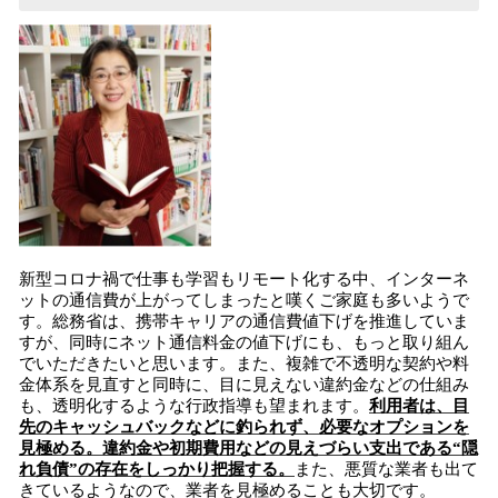
新型コロナ禍で仕事も学習もリモート化する中、インターネ
ットの通信費が上がってしまったと嘆くご家庭も多いようで
す。総務省は、携帯キャリアの通信費値下げを推進していま
すが、同時にネット通信料金の値下げにも、もっと取り組ん
でいただきたいと思います。また、複雑で不透明な契約や料
金体系を見直すと同時に、目に見えない違約金などの仕組み
も、透明化するような行政指導も望まれます。
利用者は、目
先のキャッシュバックなどに釣られず、必要なオプションを
見極める。違約金や初期費用などの見えづらい支出である“隠
れ負債”の存在をしっかり把握する。
また、悪質な業者も出て
きているようなので、業者を見極めることも大切です。