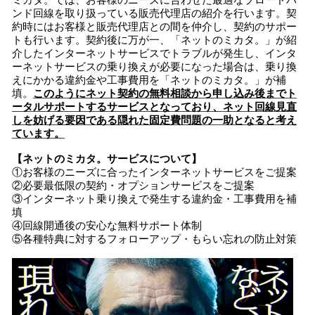
ミカタ。では、お客様のニーズに合わせた最適なブロードバ
ンド回線を取り扱っている販売代理店の紹介を行います。契
約時にはお客様と販売代理店との間を仲介し、契約のサポー
トも行います。契約後に万が一、「ネットのミカタ。」が紹
介したインターネットサービスでトラブルが発生し、インタ
ーネットサービスの乗り換えが必要になった場合は、乗り換
えにかかる違約金や工事費用を「ネットのミカタ。」が補
填。
このようにネット契約の無料相談から申し込み後までト
ータルサポートするサービスとなっており、ネット回線見直
しを妨げる要因である隠れた固定費問題の一助となると考え
ています。
【ネットのミカタ。サービスについて】
①お客様のニーズに合ったインターネットサービスをご提案
②必要最低限の契約・オプションサービスをご提案
③インターネット乗り換えで発生する違約金・工事費用を補
填
④回線開通後の安心な無料サポート体制
⑤各種特典に対するフォローアップ・もらい忘れの防止対策