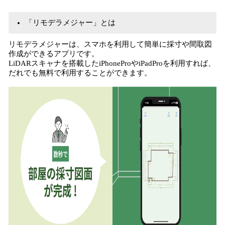
読
み
「リモデラメジャー」とは
込
み
リモデラメジャーは、スマホを利用して簡単に採寸や間取図
中
作成ができるアプリです。
で
LiDARスキャナを搭載したiPhoneProやiPadProを利用すれば、
だれでも無料で利用することができます。
す