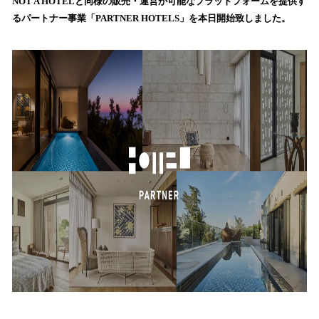
NOT A HOTELと同様の販売・運営が可能なプラットフォームを提供す
読
るパートナー事業「PARTNER HOTELS」を本日開始致しました。
み
込
み
中
で
す