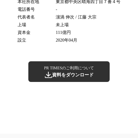
本社所在地
東京都中央区晴海四丁目７番４号
電話番号
-
代表者名
濵渦 伸次 / 江藤 大宗
上場
未上場
資本金
111億円
設立
2020年04月
PR TIMESのご利用について
資料をダウンロード