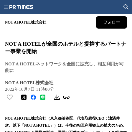
NOT A HOTEL株式会社
フォロー
NOT A HOTELが全国のホテルと提携するパートナ
ー事業を開始
NOT A HOTELネットワークを全国に拡充し、相互利用が可
能に
NOT A HOTEL株式会社
2022年10月7日 11時00分
い
い
ね
！
NOT A HOTEL株式会社（東京都渋谷区、代表取締役CEO：濵渦伸
数
次、以下「NOT A HOTEL」）は、今後の相互利用拠点の拡大のため、
を