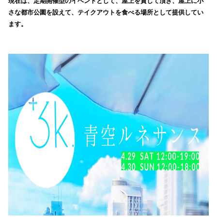
現在は、定期開催型のイベントとして、屋上を貸して頂き、屋上に小
読
さな都市公園を設えて、テイクアウトを食べる場所として提供してい
み
ます。
込
み
中
で
す