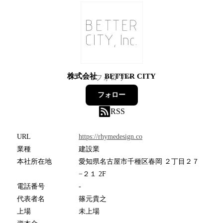
株式会社 BETTER CITY
3
フォロワー
フォロー
RSS
URL
https://rhymedesign.co
業種
建設業
本社所在地
愛知県名古屋市千種区春岡 ２丁目２７
−２１ 2F
電話番号
-
代表者名
篠元貴之
上場
未上場