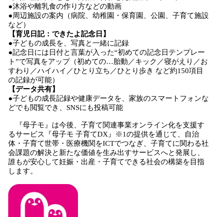
●沐浴や離乳食の作り方などの動画
●周辺施設の案内（病院、幼稚園・保育園、公園、子育て施設
など）
【育児日記：できたよ記念日】
●子どもの成長を、写真と一緒に記録
●記念日には日付と言葉が入った“初めての記念日テンプレー
ト”で写真をアップ（初めての…胎動／キック／寝がえり／お
すわり／ハイハイ／ひとり立ち／ひとり歩き など約150項目
の記録が可能）
【データ共有】
●子どもの成長記録や健康データを、家族のスマートフォンな
どでも閲覧でき、SNSにも投稿可能
『母子モ』は今後、子育て関連事業オンライン化を支援す
るサービス『母子モ 子育てDX』※1の提供を通じて、自治
体・子育て世帯・医療機関をICTでつなぎ、子育てに関わる社
会課題の解決と新たな価値を生み出すサービスへと発展し、
誰もが安心して妊娠・出産・子育てできる社会の構築を目指
します。