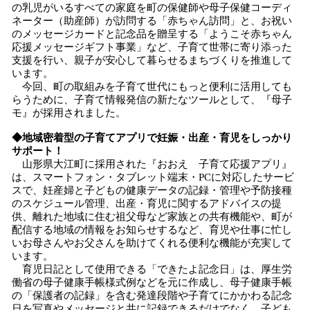
の乳児がいるすべての家庭を町の保健師や母子保健コーディ
ネーター（助産師）が訪問する「赤ちゃん訪問」と、お祝い
のメッセージカードと記念品を贈呈する「ようこそ赤ちゃん
応援メッセージギフト事業」など、子育て世帯に寄り添った
支援を行い、親子が安心して暮らせるまちづくりを推進して
います。
今回、町の取組みを子育て世代にもっと便利に活用しても
らうために、子育て情報発信の新たなツールとして、『母子
モ』が採用されました。
◆地域密着型の子育てアプリで妊娠・出産・育児をしっかり
サポート！
山形県大江町に採用された『おおえ 子育て応援アプリ』
は、スマートフォン・タブレット端末・PCに対応したサービ
スで、妊産婦と子どもの健康データの記録・管理や予防接種
のスケジュール管理、出産・育児に関するアドバイスの提
供、離れた地域に住む祖父母など家族との共有機能や、町が
配信する地域の情報をお知らせするなど、育児や仕事に忙し
いお母さんやお父さんを助けてくれる便利な機能が充実して
います。
育児日記として使用できる「できたよ記念日」は、厚生労
働省の母子健康手帳様式例などを元に作成し、母子健康手帳
の「保護者の記録」を含む発達段階や子育てにかかわる記念
日を写真やメッセージと共に記録できるだけでなく、子ども