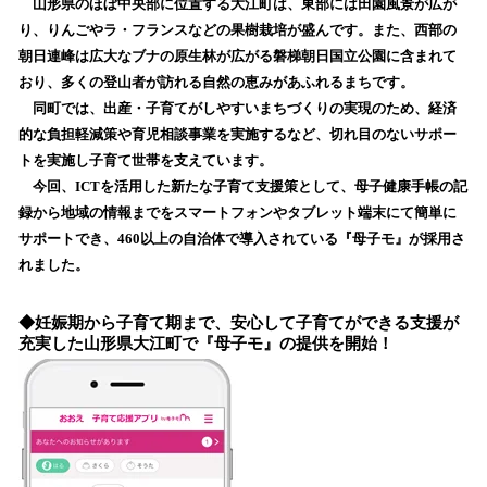
山形県のほぼ中央部に位置する大江町は、東部には田園風景が広が
み
り、りんごやラ・フランスなどの果樹栽培が盛んです。また、西部の
込
朝日連峰は広大なブナの原生林が広がる磐梯朝日国立公園に含まれて
み
おり、多くの登山者が訪れる自然の恵みがあふれるまちです。
中
で
同町では、出産・子育てがしやすいまちづくりの実現のため、経済
す
的な負担軽減策や育児相談事業を実施するなど、切れ目のないサポー
トを実施し子育て世帯を支えています。
今回、ICTを活用した新たな子育て支援策として、母子健康手帳の記
録から地域の情報までをスマートフォンやタブレット端末にて簡単に
サポートでき、460以上の自治体で導入されている『母子モ』が採用さ
れました。
◆妊娠期から子育て期まで、安心して子育てができる支援が
充実した山形県大江町で『母子モ』の提供を開始！