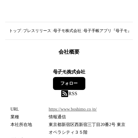
トップ
プレスリリース
母子モ株式会社
母子手帳アプリ『母子モ』が
会社概要
母子モ株式会社
16
フォロワー
フォロー
RSS
URL
https://www.boshimo.co.jp/
業種
情報通信
本社所在地
東京都新宿区西新宿三丁目20番2号 東京
オペラシティ３５階