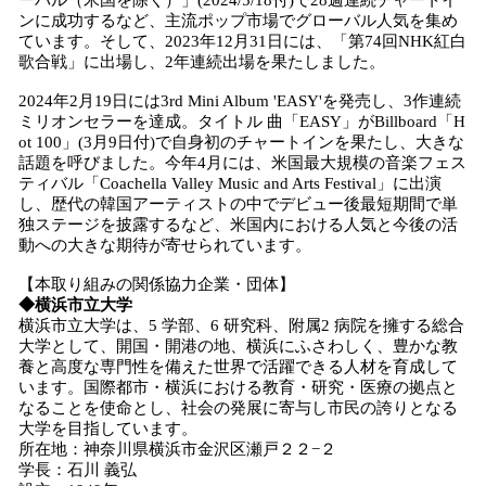
ーバル（米国を除く）」(2024/5/18付)で28週連続チャートイ
ンに成功するなど、主流ポップ市場でグローバル人気を集め
ています。そして、2023年12月31日には、「第74回NHK紅白
歌合戦」に出場し、2年連続出場を果たしました。
2024年2月19日には3rd Mini Album 'EASY'を発売し、3作連続
ミリオンセラーを達成。タイトル 曲「EASY」がBillboard「H
ot 100」(3月9日付)で自身初のチャートインを果たし、大きな
話題を呼びました。今年4月には、米国最大規模の音楽フェス
ティバル「Coachella Valley Music and Arts Festival」に出演
し、歴代の韓国アーティストの中でデビュー後最短期間で単
独ステージを披露するなど、米国内における人気と今後の活
動への大きな期待が寄せられています。
【本取り組みの関係協力企業・団体】
◆横浜市立大学
横浜市立大学は、5 学部、6 研究科、附属2 病院を擁する総合
大学として、開国・開港の地、横浜にふさわしく、豊かな教
養と高度な専門性を備えた世界で活躍できる人材を育成して
います。国際都市・横浜における教育・研究・医療の拠点と
なることを使命とし、社会の発展に寄与し市民の誇りとなる
大学を目指しています。
所在地：神奈川県横浜市金沢区瀬戸２２−２
学長：石川 義弘