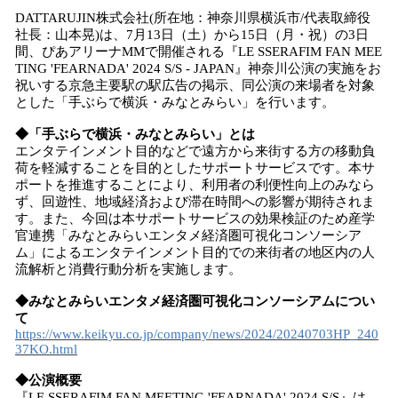
読
DATTARUJIN株式会社(所在地：神奈川県横浜市/代表取締役
み
社長：山本晃)は、7月13日（土）から15日（月・祝）の3日
込
間、ぴあアリーナMMで開催される『LE SSERAFIM FAN MEE
み
TING 'FEARNADA' 2024 S/S - JAPAN』神奈川公演の実施をお
祝いする京急主要駅の駅広告の掲示、同公演の来場者を対象
中
とした「手ぶらで横浜・みなとみらい」を行います。
で
す
◆「手ぶらで横浜・みなとみらい」とは
エンタテインメント目的などで遠方から来街する方の移動負
荷を軽減することを目的としたサポートサービスです。本サ
ポートを推進することにより、利用者の利便性向上のみなら
ず、回遊性、地域経済および滞在時間への影響が期待されま
す。また、今回は本サポートサービスの効果検証のため産学
官連携「みなとみらいエンタメ経済圏可視化コンソーシア
ム」によるエンタテインメント目的での来街者の地区内の人
流解析と消費行動分析を実施します。
◆みなとみらいエンタメ経済圏可視化コンソーシアムについ
て
https://www.keikyu.co.jp/company/news/2024/20240703HP_240
37KO.html
◆公演概要
『LE SSERAFIM FAN MEETING 'FEARNADA' 2024 S/S』は、