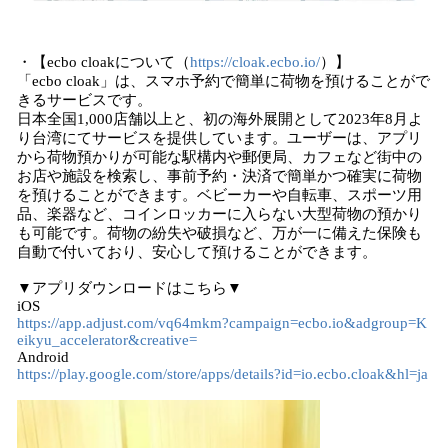
・【ecbo cloakについて（
https://cloak.ecbo.io/
）】
「ecbo cloak」は、スマホ予約で簡単に荷物を預けることがで
きるサービスです。
日本全国1,000店舗以上と、初の海外展開として2023年8月よ
り台湾にてサービスを提供しています。ユーザーは、アプリ
から荷物預かりが可能な駅構内や郵便局、カフェなど街中の
お店や施設を検索し、事前予約・決済で簡単かつ確実に荷物
を預けることができます。ベビーカーや自転車、スポーツ用
品、楽器など、コインロッカーに入らない大型荷物の預かり
も可能です。荷物の紛失や破損など、万が一に備えた保険も
自動で付いており、安心して預けることができます。
▼アプリダウンロードはこちら▼
iOS
https://app.adjust.com/vq64mkm?campaign=ecbo.io&adgroup=K
eikyu_accelerator&creative=
Android
https://play.google.com/store/apps/details?id=io.ecbo.cloak&hl=ja