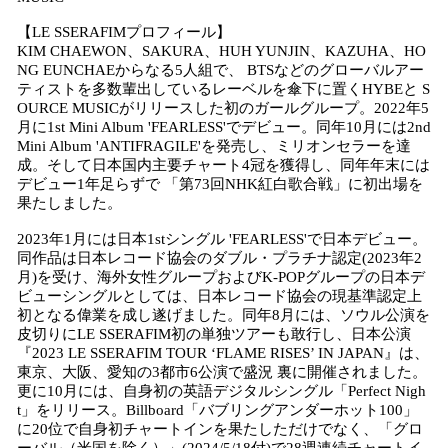
【LE SSERAFIMプロフィール】
KIM CHAEWON、SAKURA、HUH YUNJIN、KAZUHA、HO
NG EUNCHAEからなる5人組で、 BTSなどのグローバルアー
ティストを多数輩出しているレーベルを傘下に置くHYBEと S
OURCE MUSICがリリースした初のガールグループ。2022年5
月に1st Mini Album 'FEARLESS'でデビュー。同年10月には2nd
Mini Album 'ANTIFRAGILE'を発売し、ミリオンセラーを達
成。そして日本国内主要チャート4冠を獲得し、同年年末には
デビュー1年足らずで 「第73回NHK紅白歌合戦」に初出場を
果たしました。
2023年1月には日本1stシングル 'FEARLESS'で日本デビュー。
同作品は日本レコード協会のダブル・プラチナ認定(2023年2
月)を受け、海外女性グループおよびK-POPグループの日本デ
ビューシングルとしては、日本レコード協会の現基準認定上
初となる偉業を成し遂げました。同年8月には、ソウル公演を
皮切りにLE SSERAFIM初の単独ツアーも敢行し、日本公演
『2023 LE SSERAFIM TOUR ‘FLAME RISES’ IN JAPAN』は、
東京、大阪、愛知の3都市6公演で盛況 裏に開催されました。
更に10月には、自身初の英語デジタルシングル「Perfect Nigh
t」をリリース。Billboard「バブリングアンダーホット100」
に20位で自身初チャートインを果たしただけでなく、「グロ