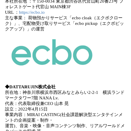
本社所在地 ：〒150-0034 東京都渋谷区代官山町20番23号 フ
ォレストゲート代官山 MAIN棟3F
URL ：
https://ecbo.io
主な事業： 荷物預かりサービス「ecbo cloak（エクボクロー
ク）」、宅配物受け取りサービス「ecbo pickup（エクボピッ
クアップ）」の運営
◆DATTARUJIN株式会社
所在地：神奈川県横浜市西区みなとみらい2-2-1 横浜ランド
マークタワー7階 NANA Lv.
代表：代表取締役兼CEO 山本 晃
設立：2022年4月15日
事業内容：MIRAI CASTING(社会課題解決型エンタテインメ
ントの企画提案・制作・
運営)、音楽・映像・音声コンテンツ制作、リアルワールドメ