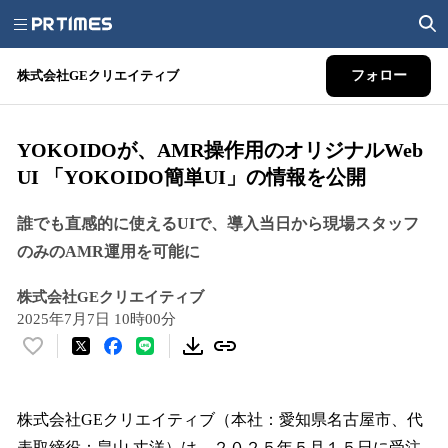
株式会社GEクリエイティブ
フォロー
YOKOIDOが、AMR操作用のオリジナルWeb
UI 「YOKOIDO簡単UI」の情報を公開
誰でも直感的に使えるUIで、導入当日から現場スタッフ
のみのAMR運用を可能に
株式会社GEクリエイティブ
2025年7月7日 10時00分
い
い
ね
！
株式会社GEクリエイティブ（本社：愛知県名古屋市、代
数
表取締役：畠山 丈洋）は、２０２５年５月１５日に受注