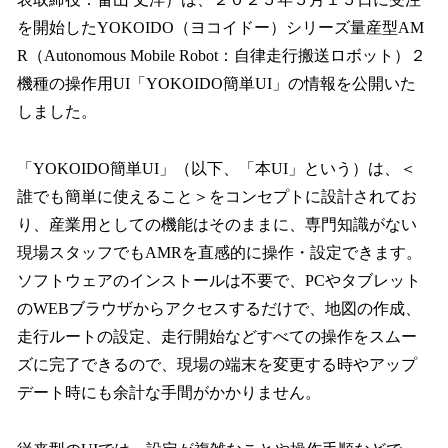
を
を開始したYOKOIDO（ヨコイドー）シリーズ量産型AM
読
み
R（Autonomous Mobile Robot：自律走行搬送ロボット）２
込
機種の操作用UI「YOKOIDO簡単UI」の情報を公開いた
み
しました。
中
で
す
「YOKOIDO簡単UI」（以下、「本UI」という）は、＜
誰でも簡単に使えること＞をコンセプトに設計されてお
り、産業用としての機能はそのままに、専門知識がない
現場スタッフでもAMRを直感的に操作・設定できます。
ソフトウェアのインストールは不要で、PCやタブレット
のWEBブラウザからアクセスするだけで、地図の作成、
走行ルートの設定、走行開始などすべての操作をスムー
ズに完了できるので、現場の端末を変更する時やアップ
デート時にも余計な手間がかかりません。