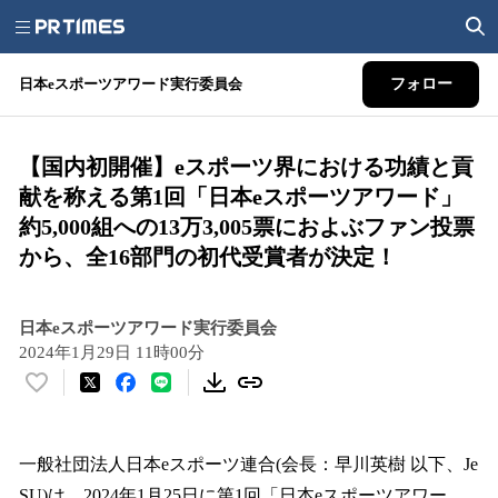
日本eスポーツアワード実行委員会
フォロー
【国内初開催】eスポーツ界における功績と貢
献を称える第1回「日本eスポーツアワード」
約5,000組への13万3,005票におよぶファン投票
から、全16部門の初代受賞者が決定！
日本eスポーツアワード実行委員会
2024年1月29日 11時00分
い
い
ね
！
一般社団法人日本eスポーツ連合(会長：早川英樹 以下、Je
数
SU)は、2024年1月25日に第1回「日本eスポーツアワー