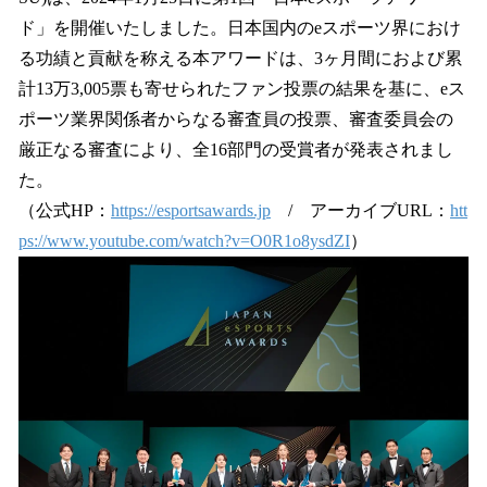
を
ド」を開催いたしました。日本国内のeスポーツ界におけ
読
み
る功績と貢献を称える本アワードは、3ヶ月間におよび累
込
計13万3,005票も寄せられたファン投票の結果を基に、eス
み
ポーツ業界関係者からなる審査員の投票、審査委員会の
中
で
厳正なる審査により、全16部門の受賞者が発表されまし
す
た。
（公式HP：
https://esportsawards.jp
/ アーカイブURL：
htt
ps://www.youtube.com/watch?v=O0R1o8ysdZI
）