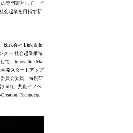
トの専門家として、ビ
社会起業を目指す新
会社 Link & In
センター 社会起業推進
novation Ma
研究、大学発スタートアップ
討委員会委員、特別研
(PhD)。共創イノベ
tion, Technolog