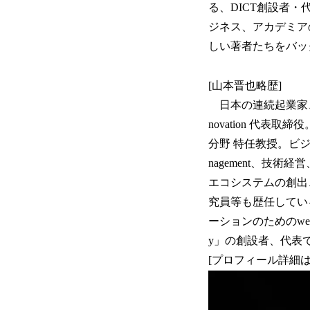
る、DICT創設者
ジネス、アカデミア
しい著者たちをバッ
[山本晋也略歴]
日本の連続起業家、社会
novation 代
分野 特任教授。ビジ
nagement、技術経
エコシステムの創出、
究員等も歴任している
ーションのためのweb3/DA
y」の創設者、代表
[プロフィール詳細