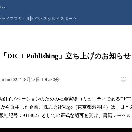
ES
ン
ライフスタイル
ビジネス
グルメ
スポーツ
DICT Publishing」立ち上げのお知らせ
ation
2024年8月13日 10時30分
い
い
ね
よる共創イノベーションのための社会実験コミュニティであるDIC
！
数
ovation）から派生した企業、株式会社Virgo（東京都渋谷区）は、
を
記号：911392）としての正式な認可を受け、書籍レーベル「DICT 
読
み
込