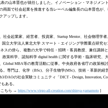
・代表の山本晋也が就任しました。イノベーション・マネジメン
の両面で社会起業を推進する当レーベル編集長の山本晋也が、
クアップします。
起業家、経営者、投資家、Startup Mentor、社会物理学者。株式
表取締役。国立大学法人東北大学 スマート・エイジング学際重点研究
ネスの傍ら、複数の大学で特任・招聘・客員教授、兼任講師として、In
営、政策科学、認知科学 digital health に関する学術・臨床
Global MBA等の教育活動に従事。中央政府各省庁の政策検
。専門は、化学（BSc)、分子生物学(MSc)、技術・革新的経営
Oの社会実験コミュニティ「DICT - Design, Innovation, Co-Crea
でもある。
はこちら →
https://www.virgo-all-creation.com/shinya-yamamoto
]