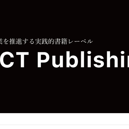
み
中
で
す