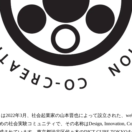
は2022年3月、社会起業家の山本晋也によって設立された、web
験コミュニティで、その名称はDesign, Innovation, Co-Creati
れています。東京都渋谷区代々木のDICT CUBE TOKYOを中心