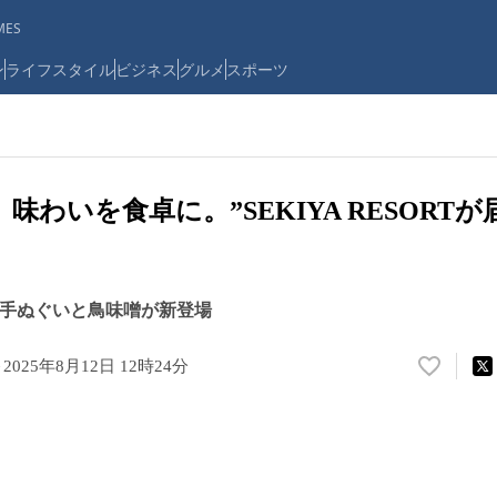
ES
ン
ライフスタイル
ビジネス
グルメ
スポーツ
味わいを食卓に。”SEKIYA RESORT
RTの手ぬぐいと鳥味噌が新登場
ト
2025年8月12日 12時24分
い
い
ね
！
数
を