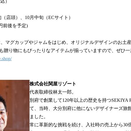
税込）
（店頭）、10月中旬（ECサイト）
0円前後を予定)
は、マグカップやジャムをはじめ、オリジナルデザインのお土
も贈り物にもぴったりなアイテムが揃っていますので、ぜひ一
e.shop/
株式会社関屋リゾート
代表取締役林太一郎。
別府で創業して120年以上の歴史を持つSEKIYA 
て、当時、大分別府に他にないデザイナーズ旅
ました。
常に革新的な挑戦を続け、入社時の売上から30