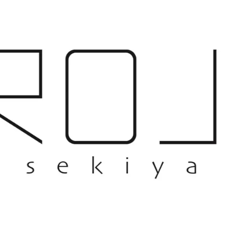
読
み
込
み
中
で
す