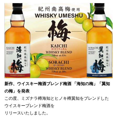
ね
！
数
を
読
み
込
み
中
で
す
新作、ウイスキー梅酒ブレンド梅酒 「海知の梅」「翼知
の梅」を発表
この度、ミズナラ樽海知とヒノキ樽翼知をブレンドした
ウイスキーブレンド梅酒を
リリースいたしました。