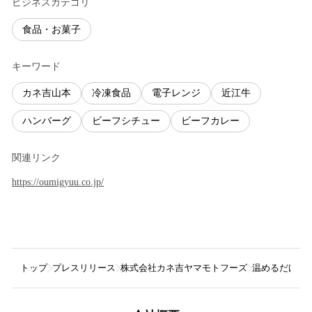
ビジネスカテゴリ
食品・お菓子
キーワード
カネ吉山本
冷凍食品
電子レンジ
近江牛
ハンバーグ
ビーフシチュー
ビーフカレー
関連リンク
https://oumigyuu.co.jp/
トップ
プレスリリース
株式会社カネ吉ヤマモトフーズ
温めるだけで