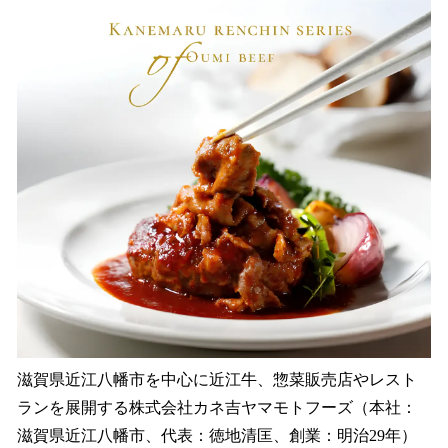
読
み
込
み
中
で
す
滋賀県近江八幡市を中心に近江牛、惣菜販売店やレスト
ランを展開する株式会社カネ吉ヤマモトフーズ（本社：
滋賀県近江八幡市、代表：徳地清匡、創業：明治29年）