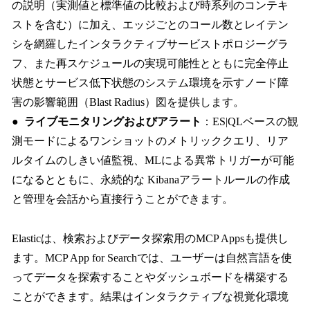
の説明（実測値と標準値の比較および時系列のコンテキ
ストを含む）に加え、エッジごとのコール数とレイテン
シを網羅したインタラクティブサービストポロジーグラ
フ、また再スケジュールの実現可能性とともに完全停止
状態とサービス低下状態のシステム環境を示すノード障
害の影響範囲（Blast Radius）図を提供します。
●
ライブモニタリングおよびアラート
：ES|QLベースの観
測モードによるワンショットのメトリッククエリ、リア
ルタイムのしきい値監視、MLによる異常トリガーが可能
になるとともに、永続的な Kibanaアラートルールの作成
と管理を会話から直接行うことができます。
Elasticは、検索およびデータ探索用のMCP Appsも提供し
ます。MCP App for Searchでは、ユーザーは自然言語を使
ってデータを探索することやダッシュボードを構築する
ことができます。結果はインタラクティブな視覚化環境