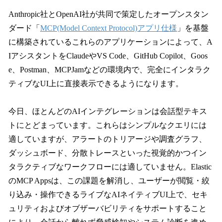
Anthropic社とOpenAI社が共同で策定したオープンスタン
ダード「
MCP(Model Context Protocol)アプリ仕様
」を基盤
に構築されているこれらのアプリケーションによって、A
IアシスタントをClaudeやVS Code、GitHub Copilot、Goos
e、Postman、MCPJamなどの環境内で、完全にインタラク
ティブなUI上に直接表示できるようになります。
今日、ほとんどのAIインテグレーションは会話型テキス
トにとどまっています。これらはシンプルなクエリには
適していますが、アラートのトリアージや調査グラフ、
ダッシュボード、分散トレースといった視覚的かつイン
タラクティブなワークフローには適していません。Elastic
のMCP Appsは、この課題を解消し、ユーザーが閲覧・絞
り込み・操作できるライブなAIネイティブUI上で、セキ
ュリティおよびオブザーバビリティをサポートすること