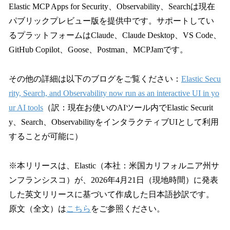
Elastic MCP Apps for Security、Observability、Searchは現在
パブリックプレビュー版を提供中です。サポートしてい
るプラットフォームはClaude、Claude Desktop、VS Code、
GitHub Copilot、Goose、Postman、MCPJamです。
その他の詳細は以下のブログをご覧ください：
Elastic Secu
rity, Search, and Observability now run as an interactive UI in yo
ur AI tools
（訳：現在お使いのAIツール内でElastic Securit
y、Search、ObservabilityをインタラクティブUIとして利用
することが可能に）
※本リリースは、Elastic（本社：米国カリフォルニア州サ
ンフランシスコ）が、2026年4月21日（現地時間）に発表
した英文リリースに基づいて作成した日本語抄訳です。
原文（全文）は
こちら
をご参照ください。