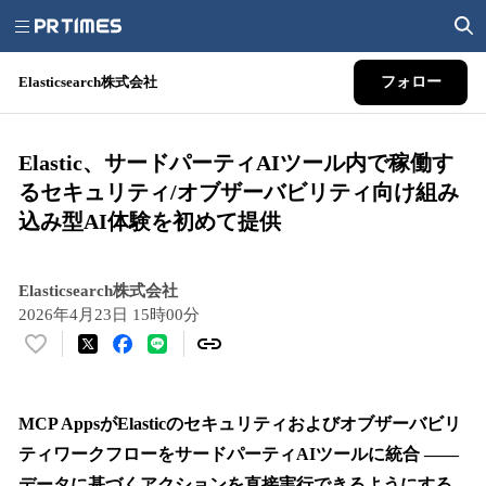
Elasticsearch株式会社
フォロー
Elastic、サードパーティAIツール内で稼働す
るセキュリティ/オブザーバビリティ向け組み
込み型AI体験を初めて提供
Elasticsearch株式会社
2026年4月23日 15時00分
い
い
ね
！
MCP AppsがElasticのセキュリティおよびオブザーバビリ
数
ティワークフローをサードパーティAIツールに統合 ――
を
データに基づくアクションを直接実行できるようにする