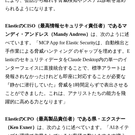
により、会話から離れず脅威検知やシステム診断を進め
られるようになります。
ElasticのCISO（最高情報セキュリティ責任者）であるマ
ンディ・アンドレス（Mandy Andress）
は、次のように述
べています。「MCP App for Elastic Securityは、自動検出と
手作業による脅威ハンティング のギャップを埋めます。E
lasticのセキュリティデータをClaude Desktop内の単一のイ
ンターフェイスに直接統合することで、標準アラートは
発報されなかったけれども即座に対応することが必要な
『静かに潜行していた』脅威を1時間足らずで表出させる
ことができました。これは、アナリストたちの能力を飛
躍的に高める力となります」
ElasticのCPO（最高製品責任者）である県・エクスナー
（Ken Exner）
は、次のように述べています。「AIネイテ