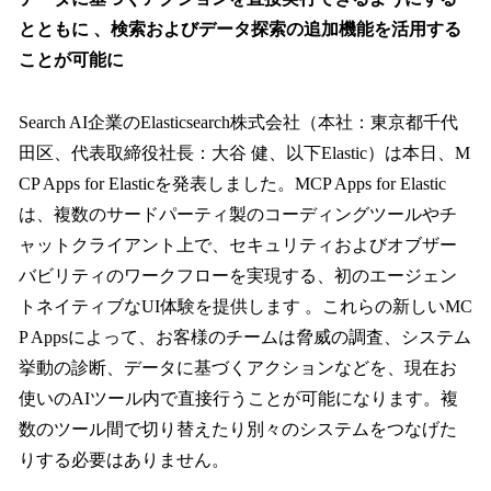
読
み
とともに 、検索およびデータ探索の追加機能を活用する
込
ことが可能に
み
中
で
Search AI企業のElasticsearch株式会社（本社：東京都千代
す
田区、代表取締役社長：大谷 健、以下Elastic）は本日、M
CP Apps for Elasticを発表しました。MCP Apps for Elastic
は、複数のサードパーティ製のコーディングツールやチ
ャットクライアント上で、セキュリティおよびオブザー
バビリティのワークフローを実現する、初のエージェン
トネイティブなUI体験を提供します 。これらの新しいMC
P Appsによって、お客様のチームは脅威の調査、システム
挙動の診断、データに基づくアクションなどを、現在お
使いのAIツール内で直接行うことが可能になります。複
数のツール間で切り替えたり別々のシステムをつなげた
りする必要はありません。