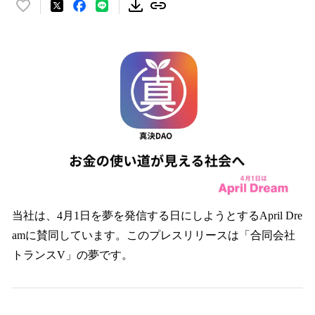
い
い
ね
！
数
を
読
み
込
み
中
で
す
当社は、4月1日を夢を発信する日にしようとするApril Dre
amに賛同しています。このプレスリリースは「合同会社
トランスV」の夢です。