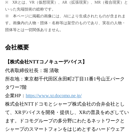
※ XRとは、VR（仮想現実）、AR（拡張現実）、MR（複合現実）と
いった先端技術の総称です。
※ 本ページに掲載の画像には、AIにより生成されたものが含まれま
す。画像内の人物・団体・名称等は架空のものであり、実在の人物・
団体等とは一切関係ありません。
会社概要
【株式会社NTTコノキューデバイス】
代表取締役社長：堀 清敬
所在地：東京都千代田区永田町2丁目11番1号山王パーク
タワー7階
企業HP：
https://www.xr.docomo.ne.jp/
株式会社NTTドコモとシャープ株式会社の合弁会社とし
て、XRデバイスを開発・提供し、XRの普及をめざしてい
ます。ドコモグループの多分野にわたるネットワークと
シャープのスマートフォンをはじめとするハードウェア