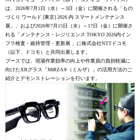
数
は、2026年7月1日（水）～3日（金）に開催される「もの
を
づくり ワールド [東京] 2026 内 スマートメンテナンス
読
み
展」、および2026年7月15日（水）～17日（金）に開催さ
込
れる「メンテナンス・レジリエンス TOKYO 2026内イン
み
フラ検査・維持管理・更新展 」に株式会社NTTドコモ
中
で
（以下、ドコモ）と共同出展します。
す
ブースでは、現場作業効率の向上や作業員の負担軽減に
向けたXRグラス「MiRZA®（ミルザ）」の活用方法のご
紹介とデモンストレーションを行います。