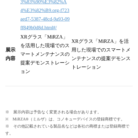
3%83%90%E3%82%A
4%E3%82%B9.org-f723
aed7-5387-48cd-9a93-09
ff849b0d8d.html#/
XRグラス「MiRZA」
XRグラス「MiRZA」を活
を活用した現場でのス
展示
用した現場でのスマートメ
マートメンテナンスの
内容
ンテナンスの提案デモンス
提案デモンストレーシ
トレーション
ョン
※ 展示内容は予告なく変更される場合があります。
※ MiRZA®（ミルザ）は、コノキューデバイスの登録商標です。
※ その他記載されている製品名などは各社の商標または登録商標で
す。