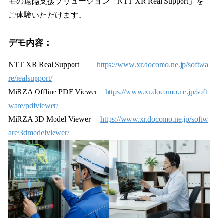
モの遠隔支援ソリューション「NTT XR Real Support」を
ご体験いただけます。
デモ内容：
NTT XR Real Support
https://www.xr.docomo.ne.jp/softwa
re/realsupport/
MiRZA Offline PDF Viewer
https://www.xr.docomo.ne.jp/soft
ware/pdfviewer/
MiRZA 3D Model Viewer
https://www.xr.docomo.ne.jp/softw
are/3dmodelviewer/