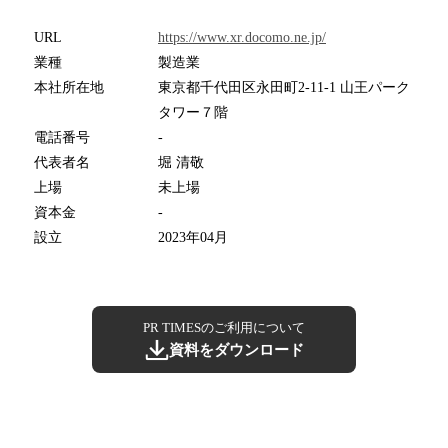
URL
https://www.xr.docomo.ne.jp/
業種
製造業
本社所在地
東京都千代田区永田町2-11-1 山王パーク
タワー７階
電話番号
-
代表者名
堀 清敬
上場
未上場
資本金
-
設立
2023年04月
PR TIMESのご利用について
資料をダウンロード