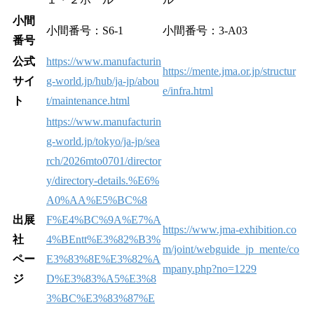
小間
小間番号：S6-1
小間番号：3-A03
番号
公式
https://www.manufacturin
https://mente.jma.or.jp/structur
サイ
g-world.jp/hub/ja-jp/abou
e/infra.html
ト
t/maintenance.html
https://www.manufacturin
g-world.jp/tokyo/ja-jp/sea
rch/2026mto0701/director
y/directory-details.%E6%
A0%AA%E5%BC%8
出展
F%E4%BC%9A%E7%A
https://www.jma-exhibition.co
社
4%BEntt%E3%82%B3%
m/joint/webguide_jp_mente/co
ペー
E3%83%8E%E3%82%A
mpany.php?no=1229
ジ
D%E3%83%A5%E3%8
3%BC%E3%83%87%E