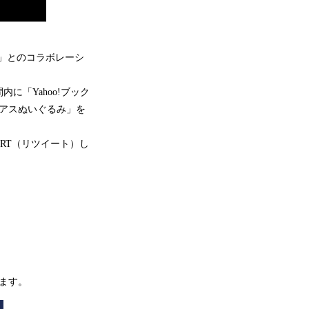
」とのコラボレーシ
「Yahoo!ブック
リアスぬいぐるみ」を
をRT（リツイート）し
ます。