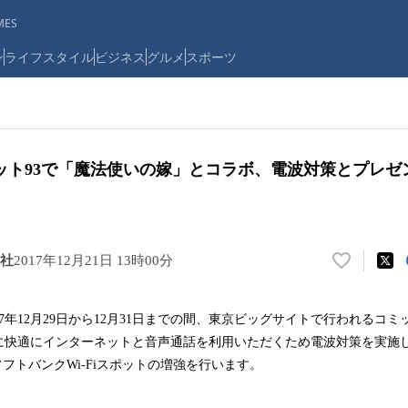
ES
ン
ライフスタイル
ビジネス
グルメ
スポーツ
ット93で「魔法使いの嫁」とコラボ、電波対策とプレゼ
社
2017年12月21日 13時00分
い
い
ね
17年12月29日から12月31日までの間、東京ビッグサイトで行われるコミ
！
に快適にインターネットと音声通話を利用いただくため電波対策を実施し
数
を
ソフトバンクWi-Fiスポットの増強を行います。
読
み