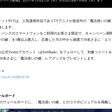
ケット93では、人気漫画作品でありTVアニメが放送中の「魔法使いの嫁
施します。
バンクのスマートフォンをご利用のお客さま限定で、キャンペーン期間内に
いの嫁」を1冊以上購入し、応募した方の中から抽選で10名さまに「エ
式Twitterアカウント（@SoftBank）をフォローして、対象ツイート
26名さまに「魔法使いの嫁」レアグッズをプレゼントします。
ト＞
jp/r?cmcd=4100059749
ールボード
ムのウォールボードに、「魔法使いの嫁」とのコラボビジュアルを掲載し