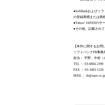
●SoftBankお
の登録商標または商
●Yahoo! JAPA
●その他、記載され
【本件に関するお問
ソフトバンクPR事務
担当： 平野、中村（
TEL ： 03-6804-2390
FAX ： 03-3403-1226
MAIL： sb@zaax.co.j