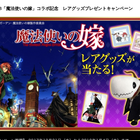
込
93「魔法使いの嫁」コラボ記念 レアグッズプレゼントキャンペーン
み
中
で
す