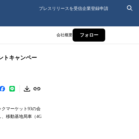
プレスリリースを受信
企業登録申請
会社概要
フォロー
ントキャンペー
ックマーケット93の会
、移動基地局車（4G