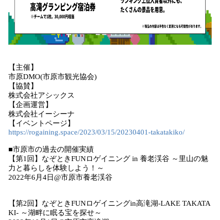
【主催】
市原DMO(市原市観光協会)
【協賛】
株式会社アシックス
【企画運営】
株式会社イーシーナ
【イベントページ】
https://rogaining.space/2023/03/15/20230401-takatakiko/
■市原市の過去の開催実績
【第1回】なぞときFUNロゲイニング in 養老渓谷 ～里山の魅
力と暮らしを体験しよう！～
2022年6月4日@市原市養老渓谷
【第2回】なぞときFUNロゲイニングin高滝湖-LAKE TAKATA
KI- ～湖畔に眠る宝を探せ～