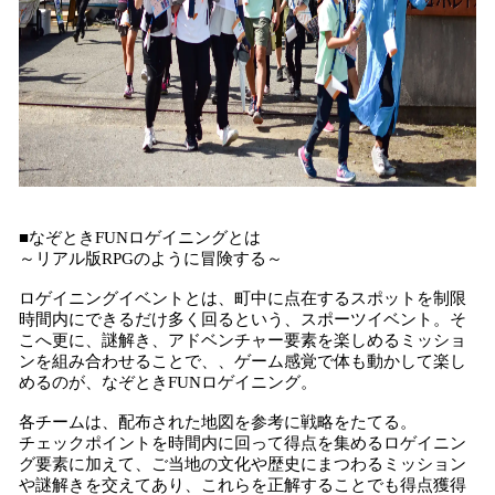
■なぞときFUNロゲイニングとは
～リアル版RPGのように冒険する～
ロゲイニングイベントとは、町中に点在するスポットを制限
時間内にできるだけ多く回るという、スポーツイベント。そ
こへ更に、謎解き、アドベンチャー要素を楽しめるミッショ
ンを組み合わせることで、、ゲーム感覚で体も動かして楽し
めるのが、なぞときFUNロゲイニング。
各チームは、配布された地図を参考に戦略をたてる。
チェックポイントを時間内に回って得点を集めるロゲイニン
グ要素に加えて、ご当地の文化や歴史にまつわるミッション
や謎解きを交えてあり、これらを正解することでも得点獲得