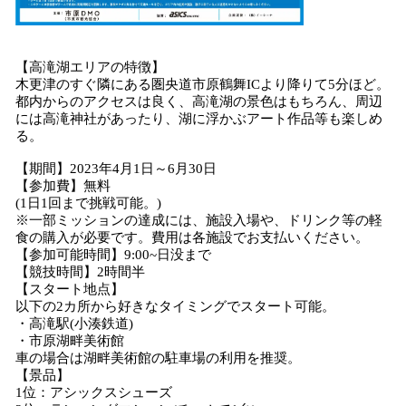
【高滝湖エリアの特徴】
木更津のすぐ隣にある圏央道市原鶴舞ICより降りて5分ほど。
都内からのアクセスは良く、高滝湖の景色はもちろん、周辺
には高滝神社があったり、湖に浮かぶアート作品等も楽しめ
る。
【期間】2023年4月1日～6月30日
【参加費】無料
(1日1回まで挑戦可能。)
※一部ミッションの達成には、施設入場や、ドリンク等の軽
食の購入が必要です。費用は各施設でお支払いください。
【参加可能時間】9:00~日没まで
【競技時間】2時間半
【スタート地点】
以下の2カ所から好きなタイミングでスタート可能。
・高滝駅(小湊鉄道)
・市原湖畔美術館
車の場合は湖畔美術館の駐車場の利用を推奨。
【景品】
1位：アシックスシューズ