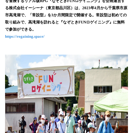
数
を冒険するリアル版RPG『なぞときFUNロゲイニング』を企画運営す
を
る株式会社イーシーナ（東京都品川区）は、2023年4月から千葉県市原
読
市高滝湖で、「常設型」を3か月間限定で開催する。常設型は初めての
み
取り組みで、高滝湖を訪れると『なぞときFUNロゲイニング』に無料
込
で参加ができる。
み
https://rogaining.space/
中
で
す