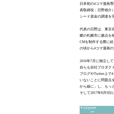
日本初の4コマ漫画専
表取締役：日野雄介
シード資金の調達を
代表の日野は、東京
郷の札幌市に拠点を移
CMを制作する際に
の頃から4コマ漫画
2016年7月に独立
自らも自社プロダク
ブログやTwitte
いないことに問題点を
から線に」し、もっ
そして2017年8月9