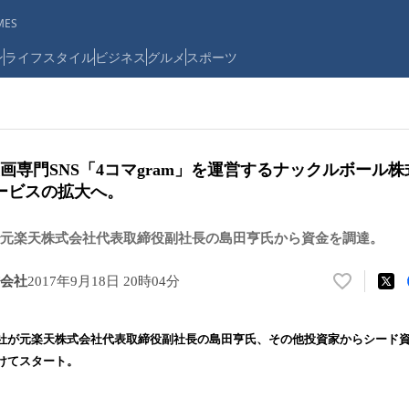
ES
ン
ライフスタイル
ビジネス
グルメ
スポーツ
画専門SNS「4コマgram」を運営するナックルボール
ービスの拡大へ。
元楽天株式会社代表取締役副社長の島田亨氏から資金を調達。
会社
2017年9月18日 20時04分
い
い
ね
社が元楽天株式会社代表取締役副社長の島田亨氏、その他投資家からシード
！
けてスタート。
数
を
読