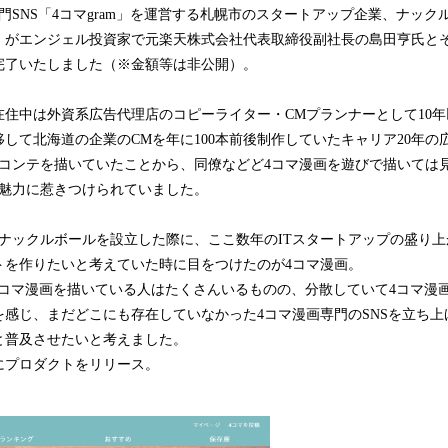
門SNS「4コマgram」を運営する札幌市のスタートアップ企業、ナッ
み
込
）がエンジェル投資家で元楽天株式会社代表取締役副社長の島田亨氏とそ
み
完了いたしました（※金額等は非公開）。
中
で
在住中は外資系広告代理店のコピーライター・CMプランナーとして10
す
して北海道の企業のCMを年に100本前後制作していたキャリア20年の
絵コンテを描いていたことから、同僚などど4コマ漫画を遊びで描いては
の魅力に惹きつけられていました。
してナックルボールを設立した際に、ここ数年のITスタートアップの盛り
トを作りたいと考えていた時に目をつけたのが4コマ漫画。
r上で4コマ漫画を描いている人はたくさんいるものの、分散していて4コマ
感じ、まだどこにも存在していなかった4コマ漫画専門のSNSを立ち上
と普及させたいと考えました。
日にプロダクトをリリース。