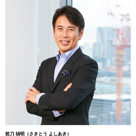
前刀 禎明（さきとう よしあき）