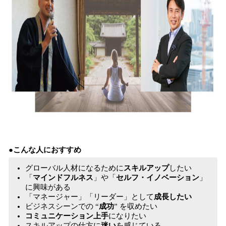
●こんな人におすすめ
グローバル人材になるために
スキルアップ
したい
「
マインドフルネス
」や「
セルフ・イノベーション
」
に興味がある
「マネージャー」「リーダー」として
成長したい
ビジネスシーンでの “
成功
” を収めたい
コミュニケーション上手
になりたい
スキルアップの仕方に
迷い
を感じている