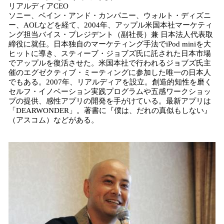
リアルディアCEO
ソニー、ベイン・アンド・カンパニー、ウォルト・ディズニ
ー、AOLなどを経て、2004年、アップル米国本社マーケティ
ング担当バイス・プレジデント（副社長）兼 日本法人代表取
締役に就任。日本独自のマーケティング手法でiPod miniを大
ヒットに導き、スティーブ・ジョブズ氏に託された日本市場
でアップルを復活させた。米国本社で行われるジョブズ氏主
催のエグゼクティブ・ミーティングに参加した唯一の日本人
でもある。2007年、リアルディアを設立。創造的知性を磨く
セルフ・イノベーション実践プログラムや五感ワークショッ
プの提供、感性アプリの開発を手がけている。最新アプリは
「DEARWONDER」。著書に『僕は、だれの真似もしない』
（アスコム）などがある。