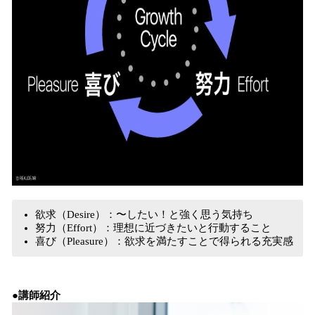
欲求（Desire）：〜したい！と強く思う気持ち
努力（Effort）：理想に近づきたいと行動すること
喜び（Pleasure）：欲求を満たすことで得られる充実感
●講師紹介