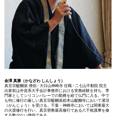
金澤 真勝（かなざわ しんしょう）
真言宗醍醐派 僧侶 / 大日山神崎寺 住職 / 二七山不動院 院主
出家前は外資系大手会計事務所における実務経験を持ち、専
門家としてシリコンバレーでの勤務を経て仏門に入る。中で
も特に修行の厳しい真言宗醍醐派総本山醍醐寺において灌頂
（がんじょう）を受ける。千葉・神崎寺においては関東最大
の火渡修行を行い、真言密教最高修行である八千枚護摩を修
する数少ない僧侶である。