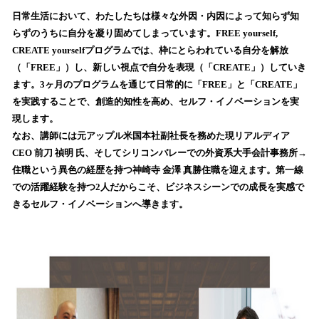
ね
！
日常生活において、わたしたちは様々な外因・内因によって知らず知
数
らずのうちに自分を凝り固めてしまっています。FREE yourself,
を
CREATE yourselfプログラムでは、枠にとらわれている自分を解放
読
（「FREE」）し、新しい視点で自分を表現（「CREATE」）していき
み
ます。3ヶ月のプログラムを通じて日常的に「FREE」と「CREATE」
込
を実践することで、創造的知性を高め、セルフ・イノベーションを実
み
現します。
中
で
なお、講師には元アップル米国本社副社長を務めた現リアルディア
す
CEO 前刀 禎明 氏、そしてシリコンバレーでの外資系大手会計事務所→
住職という異色の経歴を持つ神崎寺 金澤 真勝住職を迎えます。第一線
での活躍経験を持つ2人だからこそ、ビジネスシーンでの成長を実感で
きるセルフ・イノベーションへ導きます。