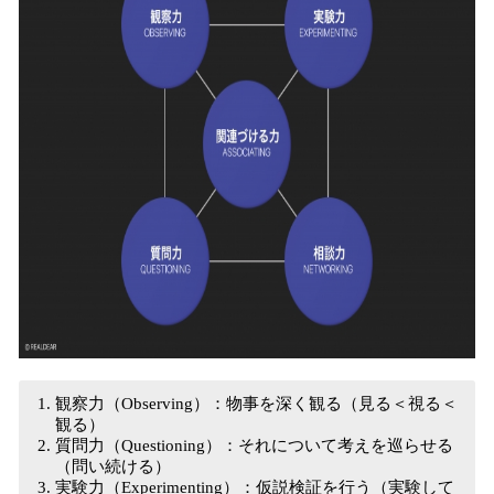
観察力（Observing）：物事を深く観る（見る＜視る＜
観る）
質問力（Questioning）：それについて考えを巡らせる
（問い続ける）
実験力（Experimenting）：仮説検証を行う（実験して