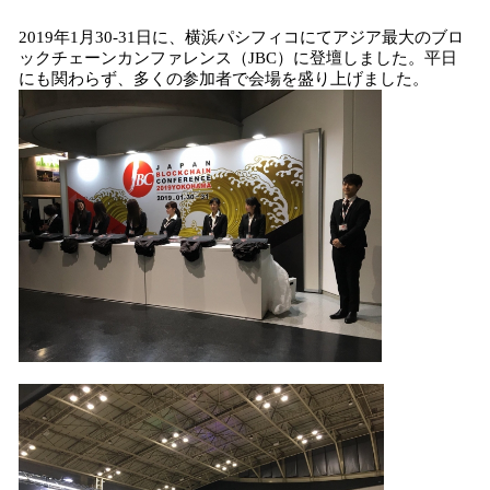
読
2019年1月30-31日に、横浜パシフィコにてアジア最大のブロ
み
ックチェーンカンファレンス（JBC）に登壇しました。平日
込
にも関わらず、多くの参加者で会場を盛り上げました。
み
中
で
す