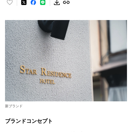
い
い
ね
！
数
を
読
み
込
み
中
で
す
新ブランド
ブランドコンセプト