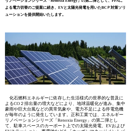
リノベーションシリーズ「Renoxia Energy」の第二弾として、PPAに
読
よる電力切替のご提案に続き、EVと太陽光発電を用いたBCＰ対策ソリ
み
ューションを提供開始いたします。
込
み
中
で
す
化石燃料エネルギーに依存した生活様式の世界的な普及に
よるCO２排出量の増大などにより、地球温暖化が進み、集中
豪雨や巨大台風などの異常気象や、電力不足による停電危機
が毎年のように発生しています。正和工業では、エネルギー
リノベーションシリーズ「Renoxia Energy」の第二弾とし
て、駐車スペースのカーポート上での太陽光発電、EVおよび