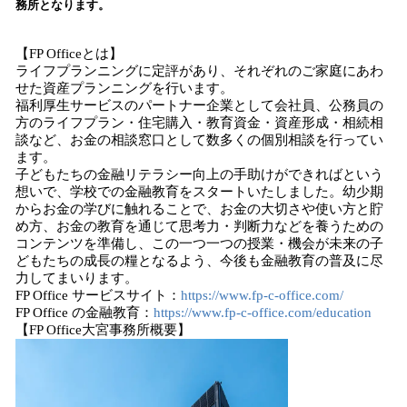
務所となります。
込
み
中
【FP Officeとは】
で
ライフプランニングに定評があり、それぞれのご家庭にあわ
せた資産プランニングを行います。
す
福利厚生サービスのパートナー企業として会社員、公務員の
方のライフプラン・住宅購入・教育資金・資産形成・相続相
談など、お金の相談窓口として数多くの個別相談を行ってい
ます。
子どもたちの金融リテラシー向上の手助けができればという
想いで、学校での金融教育をスタートいたしました。幼少期
からお金の学びに触れることで、お金の大切さや使い方と貯
め方、お金の教育を通じて思考力・判断力などを養うための
コンテンツを準備し、この一つ一つの授業・機会が未来の子
どもたちの成長の糧となるよう、今後も金融教育の普及に尽
力してまいります。
FP Office サービスサイト：
https://www.fp-c-office.com/
FP Office の金融教育：
https://www.fp-c-office.com/education
【FP Office大宮事務所概要】