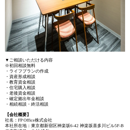
▼ご相談いただける内容
※初回相談無料
・ライフプランの作成
・資産形成相談
・教育資金相談
・住宅購入相談
・老後資金相談
・確定拠出年金相談
・相続相談・終活相談
【会社概要】
社名：FP Office株式会社
本社所在地：東京都新宿区神楽坂6-42 神楽坂喜多川ビル5F-B