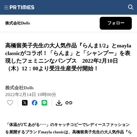
株式会社Dolls
フォロー
高橋留美子先生の大人気作品『らんま1/2』とmayla
classicがコラボ！「らんま」と「シャンプー」を表
現したフェミニンなパンプス 2022年2月10日
（木）12：00より受注生産受付開始！
株式会社Dolls
2022年2月14日 10時00分
い
い
ね
！
「体温が2℃ あがる･･･」のキャッチコピーでレディースファッション
数
を展開するブランドmayla classicは、高橋留美子先生の大人気作品『ら