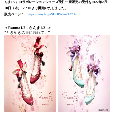
を
んま1/2』コラボレーションシューズ受注生産販売の受付を2022年2月
読
10日（木）12：00より開始いたしました。
み
販売ページ：
https://mayla.jp/SHOP/sha2427.html
込
み
中
＜Ranma1/2 - らんま1/2 -＞
で
”ときめきの泉に溺れて。”
す