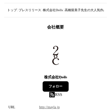
トップ
プレスリリース
株式会社Dolls
高橋留美子先生の大人気作品『らん
会社概要
株式会社Dolls
4
フォロワー
フォロー
RSS
URL
http://mayla.jp