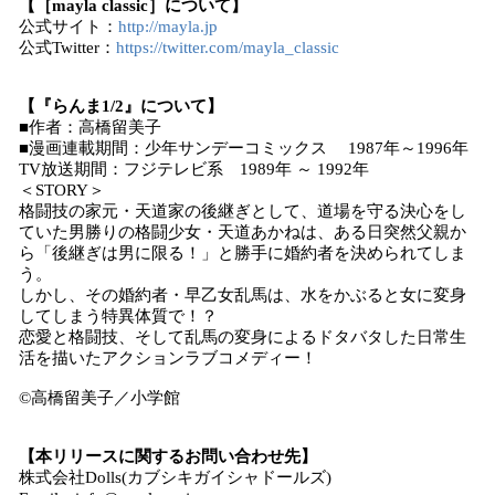
【［mayla classic］について】
公式サイト：
http://mayla.jp
公式Twitter：
https://twitter.com/mayla_classic
【『らんま1/2』について】
■作者：高橋留美子
■漫画連載期間：少年サンデーコミックス 1987年～1996年
TV放送期間：フジテレビ系 1989年 ～ 1992年
＜STORY＞
格闘技の家元・天道家の後継ぎとして、道場を守る決心をし
ていた男勝りの格闘少女・天道あかねは、ある日突然父親か
ら「後継ぎは男に限る！」と勝手に婚約者を決められてしま
う。
しかし、その婚約者・早乙女乱馬は、水をかぶると女に変身
してしまう特異体質で！？
恋愛と格闘技、そして乱馬の変身によるドタバタした日常生
活を描いたアクションラブコメディー！
©高橋留美子／小学館
【本リリースに関するお問い合わせ先】
株式会社Dolls(カブシキガイシャドールズ)