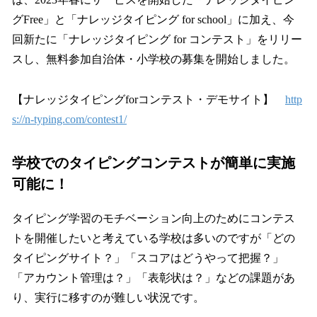
を
グFree」と「ナレッジタイピング for school」に加え、今
読
み
回新たに「ナレッジタイピング for コンテスト」をリリー
込
スし、無料参加自治体・小学校の募集を開始しました。
み
中
で
【ナレッジタイピングforコンテスト・デモサイト】
http
す
s://n-typing.com/contest1/
学校でのタイピングコンテストが簡単に実施
可能に！
タイピング学習のモチベーション向上のためにコンテス
トを開催したいと考えている学校は多いのですが「どの
タイピングサイト？」「スコアはどうやって把握？」
「アカウント管理は？」「表彰状は？」などの課題があ
り、実行に移すのが難しい状況です。