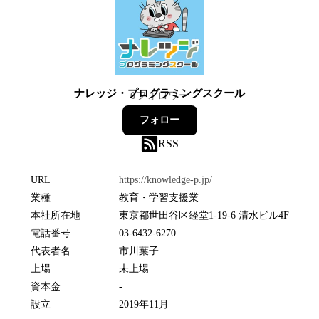
ナレッジ・プログラミングスクール
0
フォロワー
フォロー
RSS
URL
https://knowledge-p.jp/
業種
教育・学習支援業
本社所在地
東京都世田谷区経堂1-19-6 清水ビル4F
電話番号
03-6432-6270
代表者名
市川葉子
上場
未上場
資本金
-
設立
2019年11月