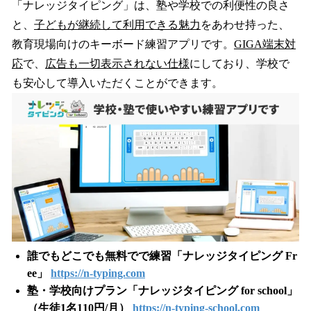
「ナレッジタイピング」は、塾や学校での利便性の良さ
と、
子どもが継続して利用できる魅力
をあわせ持った、
教育現場向けのキーボード練習アプリです。
GIGA端末対
応
で、
広告も一切表示されない仕様
にしており、学校で
も安心して導入いただくことができます。
誰でもどこでも無料でで練習「ナレッジタイピング Fr
ee」
https://n-typing.com
塾・学校向けプラン「ナレッジタイピング for school」
（生徒1名110円/月）
https://n-typing-school.com