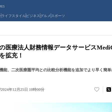
ES
ン
ライフスタイル
ビジネス
グルメ
スポーツ
医療法人財務情報データサービスMediCo 
を拡充！
機能、二次医療圏平均との比較分析機能を追加でより早く簡単
ジ
2024年12月25日 10時00分
い
い
ね
！