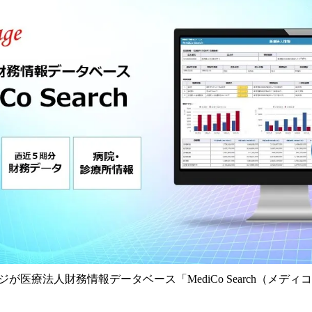
数
を
読
み
込
み
中
で
す
が医療法人財務情報データベース「MediCo Search（メデ