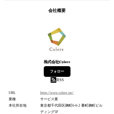
会社概要
株式会社Colere
4
フォロワー
フォロー
RSS
URL
https://www.colere.inc/
業種
サービス業
本社所在地
東京都千代田区麹町6-6-2 番町麹町ビル
ディング5F