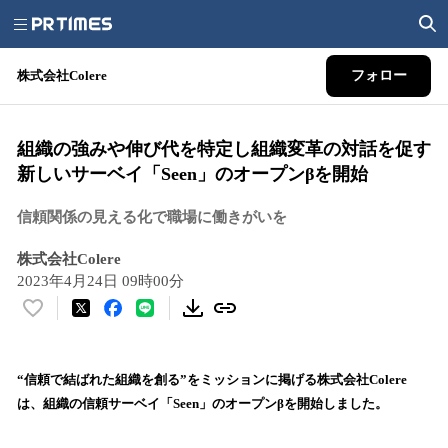
株式会社Colere
フォロー
組織の強みや伸び代を特定し組織変革の対話を促す
新しいサーベイ「Seen」のオープンβを開始
信頼関係の見える化で職場に働きがいを
株式会社Colere
2023年4月24日 09時00分
い
い
ね
！
“信頼で結ばれた組織を創る”をミッションに掲げる株式会社Colere
数
は、組織の信頼サーベイ「Seen」のオープンβを開始しました。
を
読