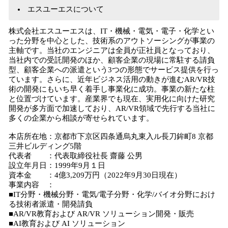
エスユーエスについて
株式会社エスユーエスは、IT・機械・電気・電子・化学とい
った分野を中心とした、技術系のアウトソーシングが事業の
主軸です。当社のエンジニアは全員が正社員となっており、
当社内での受託開発のほか、顧客企業の現場に常駐する請負
型、顧客企業への派遣という3つの形態でサービス提供を行っ
ています。さらに、近年ビジネス活用の動きが進むAR/VR技
術の開発にもいち早く着手し事業化に成功。事業の新たな柱
と位置づけています。産業界でも現在、実用化に向けた研究
開発が多方面で加速しており、AR/VR領域で先行する当社に
多くの企業から相談が寄せられています。
本店所在地：京都市下京区四条通烏丸東入ル長刀鉾町8 京都
三井ビルディング5階
代表者 ：代表取締役社長 齋藤 公男
設立年月日：1999年9月１日
資本金 ：4億3,209万円（2022年9月30日現在）
事業内容 ：
■IT分野・機械分野・電気/電子分野・化学/バイオ分野におけ
る技術者派遣・開発請負
■AR/VR教育および AR/VR ソリューション開発・販売
■AI教育および AI ソリューション