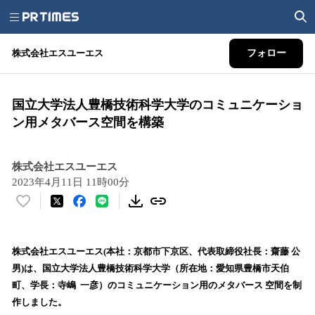
株式会社エスユーエス
フォロー
国立大学法人豊橋技術科学大学のコミュニケーショ
ン用メタバース空間を構築
株式会社エスユーエス
2023年4月11日 11時00分
い
い
ね
！
株式会社エスユーエス(本社：京都市下京区、代表取締役社長：齋藤 公
数
男)は、国立大学法人豊橋技術科学大学（所在地：愛知県豊橋市天伯
を
町、学長：寺嶋 一彦）のコミュニケーション用のメタバース 空間を制
読
作しました。
み