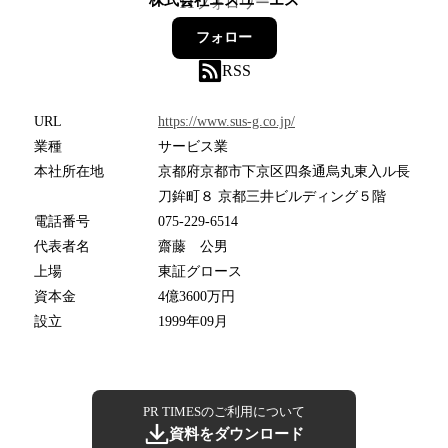
11
フォロワー
フォロー
RSS
URL
https://www.sus-g.co.jp/
業種
サービス業
本社所在地
京都府京都市下京区四条通烏丸東入ル長
刀鉾町８ 京都三井ビルディング５階
電話番号
075-229-6514
代表者名
齋藤 公男
上場
東証グロース
資本金
4億3600万円
設立
1999年09月
PR TIMESのご利用について
資料をダウンロード