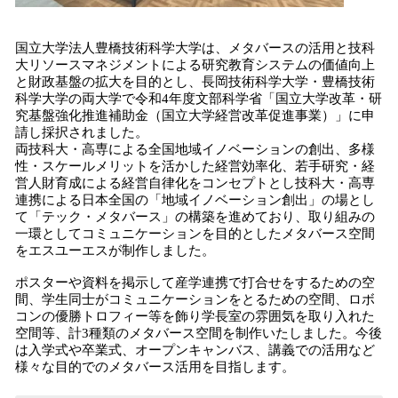
国立大学法人豊橋技術科学大学は、メタバースの活用と技科
大リソースマネジメントによる研究教育システムの価値向上
と財政基盤の拡大を目的とし、長岡技術科学大学・豊橋技術
科学大学の両大学で令和4年度文部科学省「国⽴⼤学改⾰・研
究基盤強化推進補助⾦（国⽴⼤学経営改⾰促進事業）」に申
請し採択されました。
両技科大・高専による全国地域イノベーションの創出、多様
性・スケールメリットを活かした経営効率化、若手研究・経
営人財育成による経営自律化をコンセプトとし技科大・高専
連携による日本全国の「地域イノベーション創出」の場とし
て「テック・メタバース」の構築を進めており、取り組みの
一環としてコミュニケーションを目的としたメタバース空間
をエスユーエスが制作しました。
ポスターや資料を掲示して産学連携で打合せをするための空
間、学生同士がコミュニケーションをとるための空間、ロボ
コンの優勝トロフィー等を飾り学長室の雰囲気を取り入れた
空間等、計3種類のメタバース空間を制作いたしました。今後
は入学式や卒業式、オープンキャンバス、講義での活用など
様々な目的でのメタバース活用を目指します。