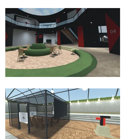
込
み
中
で
す