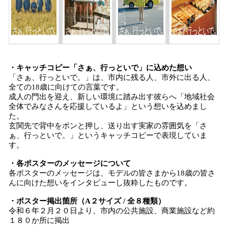
・キャッチコピー「さぁ、行っといで」に込めた想い
「さぁ、行っといで。」は、市内に残る人、市外に出る人、
全ての18歳に向けての言葉です。
成人の門出を迎え、新しい環境に踏み出す彼らへ「地域社会
全体でみなさんを応援しているよ」という想いを込めまし
た。
玄関先で背中をポンと押し、送り出す実家の雰囲気を「さ
ぁ、行っといで。」というキャッチコピーで表現していま
す。
・各ポスターのメッセージについて
各ポスターのメッセージは、モデルの皆さまから18歳の皆さ
んに向けた想いをインタビューし抜粋したものです。
・ポスター掲出箇所（A２サイズ / 全８種類）
令和６年２月２０日より、市内の公共施設、商業施設など約
１８０か所に掲出