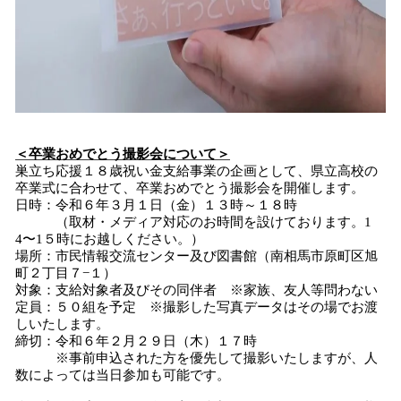
＜卒業おめでとう撮影会について＞
巣立ち応援１８歳祝い金支給事業の企画として、県立高校の
卒業式に合わせて、卒業おめでとう撮影会を開催します。
日時：令和６年３月１日（金）１３時～１８時
（取材・メディア対応のお時間を設けております。1
4〜1５時にお越しください。）
場所：市民情報交流センター及び図書館（南相馬市原町区旭
町２丁目７−１）
対象：支給対象者及びその同伴者 ※家族、友人等問わない
定員：５０組を予定 ※撮影した写真データはその場でお渡
しいたします。
締切：令和６年２月２９日（木）１７時
※事前申込された方を優先して撮影いたしますが、人
数によっては当日参加も可能です。