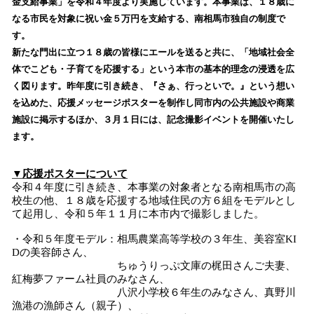
数
金支給事業」を令和４年度より実施しています。本事業は、１８歳に
を
なる市民を対象に祝い金５万円を支給する、南相馬市独自の制度で
読
す。
み
新たな門出に立つ１８歳の皆様にエールを送ると共に、「地域社会全
込
体でこども・子育てを応援する」という本市の基本的理念の浸透を広
み
く図ります。昨年度に引き続き、『さぁ、行っといで。』という想い
中
で
を込めた、応援メッセージポスターを制作し同市内の公共施設や商業
す
施設に掲示するほか、３月１日には、記念撮影イベントを開催いたし
ます。
▼応援ポスターについて
令和４年度に引き続き、本事業の対象者となる南相馬市の高
校生の他、１８歳を応援する地域住民の方６組をモデルとし
て起用し、令和５年１１月に本市内で撮影しました。
・令和５年度モデル：相馬農業高等学校の３年生、美容室KI
Dの美容師さん、
ちゅうりっぷ文庫の梶田さんご夫妻、
紅梅夢ファーム社員のみなさん、
八沢小学校６年生のみなさん、真野川
漁港の漁師さん（親子）、