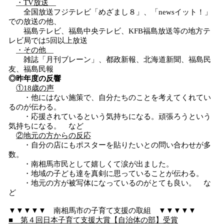
・TV放送
全国放送フジテレビ「めざまし８」、「newsイット！」
での放送の他、
福島テレビ、福島中央テレビ、KFB福島放送等の地方テ
レビ局では5回以上放送
・その他
雑誌「月刊ブレーン」、都政新報、北海道新聞、福島民
友、福島民報
◎昨年度の反響
①18歳の声
・他にはない施策で、自分たちのことを考えてくれてい
るのが伝わる。
・応援されているという気持ちになる。頑張ろうという
気持ちになる。 など
②地元の方からの反応
・自分の店にもポスターを貼りたいとの問い合わせが多
数。
・南相馬市民として嬉しくて涙が出ました。
・地域の子ども達を真剣に思っていることが伝わる。
・地元の方が被写体になっているのがとても良い。 な
ど
▼▼▼▼▼ 南相馬市の子育て支援の取組 ▼▼▼▼▼
■ 第４回日本子育て支援大賞【自治体の部】受賞