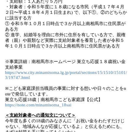
・支給額：１人あたり５万円
・対象者：令和５年度に１８歳になる市民（平成１７年４月
２日〜平成１８年４月１日生まれ) で、以下①、②のどちらか
に該当する方
① 令和５年１０月１日時点で３か月以上南相馬市に住民票が
ある方
② 進学、結婚等を理由に市外に住所を有している方で、親権
者（親）や親類など実際に支給対象者を養育した者が令和５
年１０月１日時点で３か月以上南相馬市に住民票がある方
※事業詳細：南相馬市ホームページ 巣立ち応援１８歳祝い金
支給事業
https://www.city.minamisoma.lg.jp/portal/sections/15/1510/15101/
3/19747.html
※こども家庭課担当職員の事業に対する想いや日々のことをn
oteで発信しています。
巣立ち応援18歳｜南相馬市こども家庭課【公式】
https://note.com/minamisoma_18sai
＜支給対象者への通知文について＞
今年度も多くの18歳のみなさんに「お祝い金をわたすだけじ
ゃない、地域みんなが応援しているよ」と伝えるためにも、