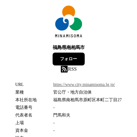
福島県南相馬市
6
フォロワー
フォロー
RSS
URL
https://www.city.minamisoma.lg.jp/
業種
官公庁・地方自治体
本社所在地
福島県南相馬市原町区本町二丁目27
電話番号
-
代表者名
門馬和夫
上場
-
資本金
-