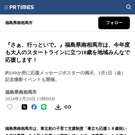
福島県南相馬市
フォロー
『さぁ、行っといで。』福島県南相馬市は、今年度
も⼤⼈のスタートラインに⽴つ18歳を地域みんなで
応援します！
約180か所に応援メッセージポスターの掲示、3月1日（金）
記念撮影イベントも開催。
福島県南相馬市
2024年2月20日 15時00分
い
い
ね
！
福島県南相馬市は、東北初の子育て支援制度「巣立ち応援１８歳祝い