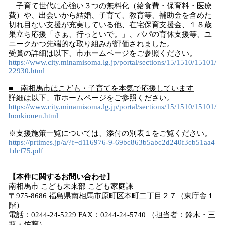
子育て世代に心強い３つの無料化（給食費・保育料・医療
費）や、出会いから結婚、子育て、教育等、補助金を含めた
切れ目ない支援が充実している他、在宅保育支援金、１８歳
巣立ち応援「さぁ、行っといで。」、パパの育休支援等、ユ
ニークかつ先端的な取り組みが評価されました。
受賞の詳細は以下、市ホームページをご参照ください。
https://www.city.minamisoma.lg.jp/portal/sections/15/1510/15101/
22930.html
■ 南相馬市はこども・子育てを本気で応援しています
詳細は以下、市ホームページをご参照ください。
https://www.city.minamisoma.lg.jp/portal/sections/15/1510/15101/
honkiouen.html
※支援施策一覧については、添付の別表１をご覧ください。
https://prtimes.jp/a/?f=d116976-9-69bc863b5abc2d240f3cb51aa4
1dcf75.pdf
【本件に関するお問い合わせ】
南相馬市 こども未来部 こども家庭課
〒975-8686 福島県南相馬市原町区本町二丁目２７（東庁舎１
階）
電話：0244-24-5229 FAX：0244-24-5740 （担当者：鈴木・三
瓶・佐藤）