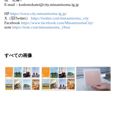
E-mail：kodomokatei@city.minamisoma.lg.jp
HP
https://www.city.minamisoma.lg.jp/
X（旧Twitter）
https://twitter.com/minamisoma_city
Facebook
https://www.facebook.com/MinamisomaCity/
note
https://note.com/minamisoma_18sai
すべての画像