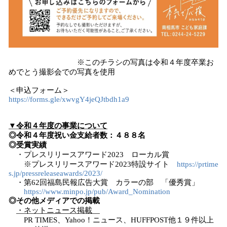
※このチラシの写真は令和４年度卒業お
めでとう撮影会での写真を使用
＜申込フォーム＞
https://forms.gle/xwvgY4jeQJtbdh1a9
▼令和４年度の事業について
◎令和４年度祝い金支給者数：４８８名
◎受賞実績
・プレスリリースアワード2023 ローカル賞
※プレスリリースアワード2023特設サイト
https://prtime
s.jp/pressreleaseawards/2023/
・第62回福島民報広告大賞 カラーの部 「優秀賞」
https://www.minpo.jp/pub/Award_Nomination
◎その他メディアでの掲載
・ネットニュース掲載
PR TIMES、Yahoo！ニュース、HUFFPOST他１９件以上