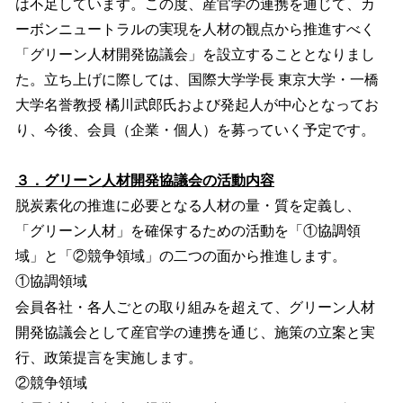
は不足しています。この度、産官学の連携を通じて、カ
ーボンニュートラルの実現を人材の観点から推進すべく
「グリーン人材開発協議会」を設立することとなりまし
た。立ち上げに際しては、国際大学学長 東京大学・一橋
大学名誉教授 橘川武郎氏および発起人が中心となってお
り、今後、会員（企業・個人）を募っていく予定です。
３．グリーン人材開発協議会の活動内容
脱炭素化の推進に必要となる人材の量・質を定義し、
「グリーン人材」を確保するための活動を「①協調領
域」と「②競争領域」の二つの面から推進します。
①協調領域
会員各社・各人ごとの取り組みを超えて、グリーン人材
開発協議会として産官学の連携を通じ、施策の立案と実
行、政策提言を実施します。
②競争領域