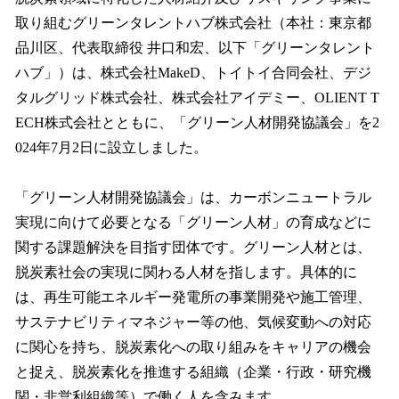
数
取り組むグリーンタレントハブ株式会社（本社：東京都
を
品川区、代表取締役 井口和宏、以下「グリーンタレント
読
み
ハブ」）は、株式会社MakeD、トイトイ合同会社、デジ
込
タルグリッド株式会社、株式会社アイデミー、OLIENT T
み
ECH株式会社とともに、「グリーン人材開発協議会」を2
中
で
024年7月2日に設立しました。
す
「グリーン人材開発協議会」は、カーボンニュートラル
実現に向けて必要となる「グリーン人材」の育成などに
関する課題解決を目指す団体です。グリーン人材とは、
脱炭素社会の実現に関わる人材を指します。具体的に
は、再生可能エネルギー発電所の事業開発や施工管理、
サステナビリティマネジャー等の他、気候変動への対応
に関心を持ち、脱炭素化への取り組みをキャリアの機会
と捉え、脱炭素化を推進する組織（企業・行政・研究機
関・非営利組織等）で働く人を含みます。