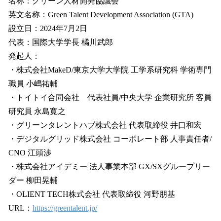
名称：グリーン人材開発協議会
英文名称：Green Talent Development Association (GTA)
設立日：2024年7月2日
代表：国際大学学長 橘川武郎
発起人：
・株式会社MakeD/東京大学大学院 工学系研究科 学術専門
職員 小嶋祐輔
・トイトイ合同会社 代表社員/中央大学 企業研究所 客員
研究員 永島寛之
・グリーンタレントハブ株式会社 代表取締役 井口和宏
・デジタルグリッド株式会社 コーポレート部 人事責任者/
CNO 江頭渉
・株式会社アイデミー 法人事業本部 GX/SXグループリー
ダー 柳田晃輔
・OLIENT TECH株式会社 代表取締役 河野朋基
URL：
https://greentalent.jp/