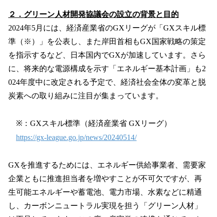
２．グリーン人材開発協議会の設立の背景と目的
2024年5月には、経済産業省のGXリーグが「GXスキル標
準（※）」を公表し、また岸田首相もGX国家戦略の策定
を指示するなど、日本国内でGXが加速しています。さら
に、将来的な電源構成を示す「エネルギー基本計画」も2
024年度中に改定される予定で、経済社会全体の変革と脱
炭素への取り組みに注目が集まっています。
※：GXスキル標準（経済産業省 GXリーグ）
https://gx-league.go.jp/news/20240514/
GXを推進するためには、エネルギー供給事業者、需要家
企業ともに推進担当者を増やすことが不可欠ですが、再
生可能エネルギーや蓄電池、電力市場、水素などに精通
し、カーボンニュートラル実現を担う「グリーン人材」